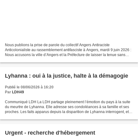
Nous publions la prise de parole du collectif Angers Antiraciste
Anticolonialiste au rassemblement antifasciste à Angers, mardi 9 juin 2026 :
Nous accusons la ville d’Angers et la Préfecture de laisser la tenue sans
considération d’un trouble à l’ordre...
Lyhanna : oui à la justice, halte à la démagogie
Publié le 08/06/2026 à 16:20
Par
LDH49
Communiqué LDH La LDH partage pleinement l’émotion du pays à la suite
du meurtre de Lyhanna. Elle adresse ses condoléances à sa famille et ses
proches. Les faits apparus depuis la disparition de Lyhanna interrogent, et
nous attendons toutes et tous, comme...
Urgent - recherche d'hébergement