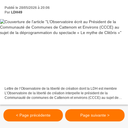
déprogrammation du spectacle « Le mythe de
Publié le 28/05/2026 à 20:06
Clitôris »
Par
LDH49
Lettre de l’Observatoire de la liberté de création dont la LDH est membre
L’Observatoire de la liberté de création interpelle le président de la
Communauté de communes de Cattenom et environs (CCCE) au sujet de
l’annulation du festival « Ici ou là »,...
< Page précédente
Page suivante >