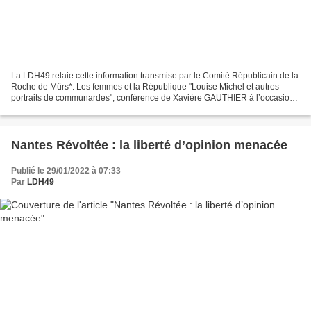
La LDH49 relaie cette information transmise par le Comité Républicain de la
Roche de Mûrs*. Les femmes et la République "Louise Michel et autres
portraits de communardes", conférence de Xavière GAUTHIER à l’occasion
de la parution de « On les appelait...
Nantes Révoltée : la liberté d’opinion menacée
Publié le 29/01/2022 à 07:33
Par
LDH49