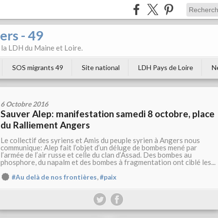
ers - 49
e la LDH du Maine et Loire.
SOS migrants 49
Site national
LDH Pays de Loire
N
6 Octobre 2016
Sauver Alep: manifestation samedi 8 octobre, place
du Ralliement Angers
Le collectif des syriens et Amis du peuple syrien à Angers nous
communique: Alep fait l’objet d’un déluge de bombes mené par
l’armée de l’air russe et celle du clan d’Assad. Des bombes au
phosphore, du napalm et des bombes à fragmentation ont ciblé les...
,
#Au delà de nos frontières
#paix