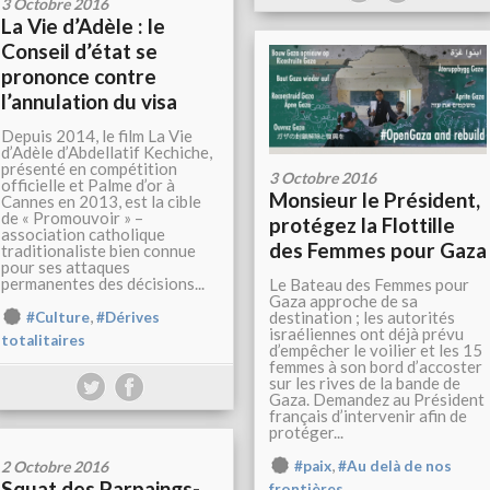
3 Octobre 2016
La Vie d’Adèle : le
Conseil d’état se
prononce contre
l’annulation du visa
Depuis 2014, le film La Vie
d’Adèle d’Abdellatif Kechiche,
présenté en compétition
3 Octobre 2016
officielle et Palme d’or à
Monsieur le Président,
Cannes en 2013, est la cible
de « Promouvoir » –
protégez la Flottille
association catholique
des Femmes pour Gaza
traditionaliste bien connue
pour ses attaques
permanentes des décisions...
Le Bateau des Femmes pour
Gaza approche de sa
,
destination ; les autorités
#Culture
#Dérives
israéliennes ont déjà prévu
totalitaires
d’empêcher le voilier et les 15
femmes à son bord d’accoster
sur les rives de la bande de
Gaza. Demandez au Président
français d’intervenir afin de
protéger...
,
#paix
#Au delà de nos
2 Octobre 2016
Squat des Parpaings-
frontières