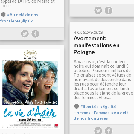
appel de l'AFPS de Maine et
Loire:...
#Au delà de nos
,
frontières
#paix
4 Octobre 2016
Avortement:
manifestations en
Pologne
A Varsovie, c’est la couleur
noire qui dominait ce lundi 3
octobre. Plusieurs milliers de
Polonaises se sont vêtues de
noir avant de descendre dans
les rues pour défendre leur
droit à l’avortement ce lundi
placé sous le signe de la grève
des femmes. Elles...
,
#libertés
#Egalité
,
Hommes - Femmes
#Au delà
de nos frontières