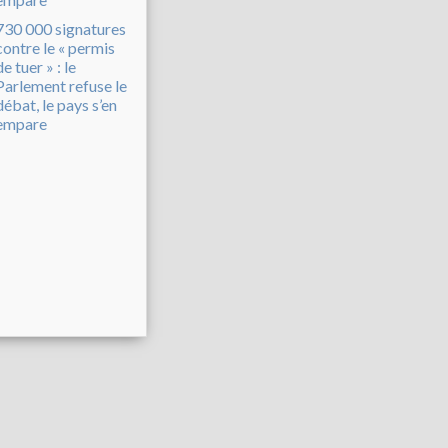
730 000 signatures
contre le « permis
de tuer » : le
Parlement refuse le
débat, le pays s’en
empare