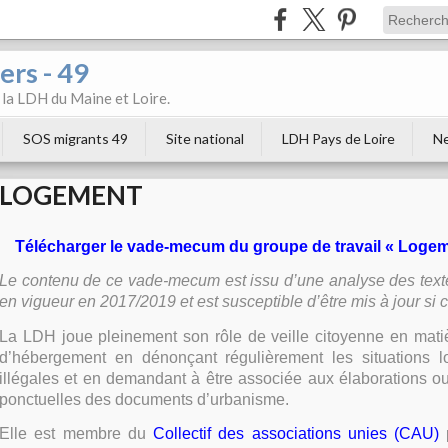
ers - 49
e la LDH du Maine et Loire.
SOS migrants 49
Site national
LDH Pays de Loire
Ne
LOGEMENT
Télécharger le vade-mecum du groupe de travail « Logem
Le contenu de ce vade-mecum est issu d’une analyse des texte
en vigueur en 2017/2019 et est susceptible d’être mis à jour si 
La LDH joue pleinement son rôle de veille citoyenne en mati
d’hébergement en dénonçant régulièrement les situations l
illégales et en demandant à être associée aux élaborations o
ponctuelles des documents d’urbanisme.
Elle est membre du
Collectif des associations unies (CAU)
p