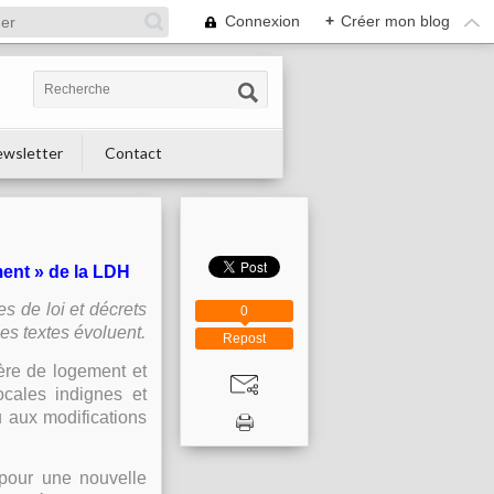
Connexion
+
Créer mon blog
wsletter
Contact
ent » de la LDH
s de loi et décrets
0
ces textes évoluent.
Repost
ère de logement et
ocales indignes et
u aux modifications
our une nouvelle