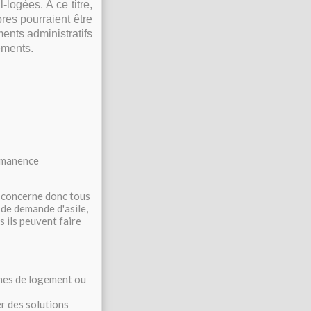
logées. A ce titre,
bres pourraient être
ments administratifs
ements.
rmanence
e concerne donc tous
 de demande d'asile,
 ils peuvent faire
èmes de logement ou
r des solutions