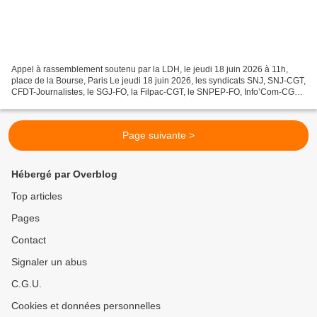
Appel à rassemblement soutenu par la LDH, le jeudi 18 juin 2026 à 11h,
place de la Bourse, Paris Le jeudi 18 juin 2026, les syndicats SNJ, SNJ-CGT,
CFDT-Journalistes, le SGJ-FO, la Filpac-CGT, le SNPEP-FO, Info’Com-CGT
appellent l’ensemble des salarié-e-s...
Page suivante >
Hébergé par Overblog
Top articles
Pages
Contact
Signaler un abus
C.G.U.
Cookies et données personnelles