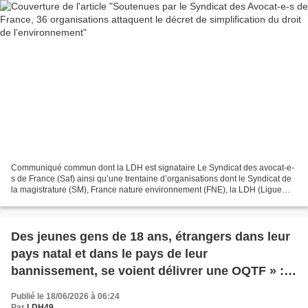
Communiqué commun dont la LDH est signataire Le Syndicat des avocat-e-
s de France (Saf) ainsi qu’une trentaine d’organisations dont le Syndicat de
la magistrature (SM), France nature environnement (FNE), la LDH (Ligue
des droits de l’Homme/droits humains),...
Des jeunes gens de 18 ans, étrangers dans leur
pays natal et dans le pays de leur
bannissement, se voient délivrer une OQTF » :
la terrible condition des enfants de Mayotte
Publié le 18/06/2026 à 06:24
Par
LDH49