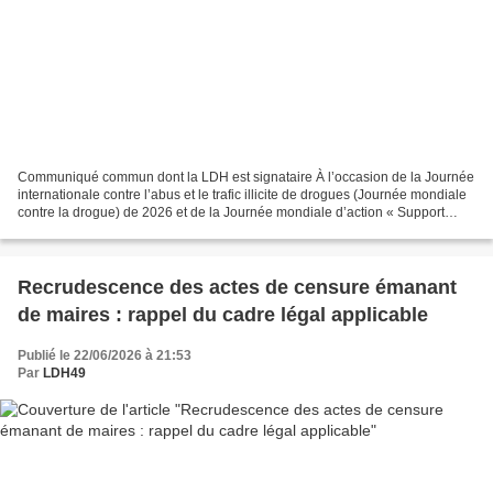
Communiqué commun dont la LDH est signataire À l’occasion de la Journée
internationale contre l’abus et le trafic illicite de drogues (Journée mondiale
contre la drogue) de 2026 et de la Journée mondiale d’action « Support
Don’t Punish » du 26 juin, 63...
Recrudescence des actes de censure émanant
de maires : rappel du cadre légal applicable
Publié le 22/06/2026 à 21:53
Par
LDH49