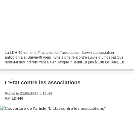
La LDH 49 transmet l'invitation de l'association Survie L’association
anticoloniale, Survie49 vous invite à une rencontre suivie d’un débat Que
reste-t-il des intérêts français en Afrique ? Jeudi 18 juin à 19h Le Terril, 18
rue du Haras à Angers Après...
L'État contre les associations
Publié le 21/05/2026 à 16:44
Par
LDH49