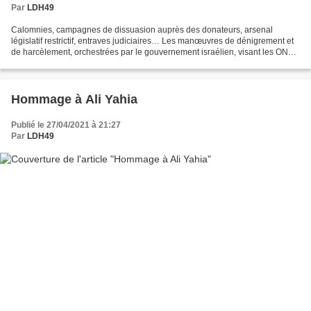
Par
LDH49
Calomnies, campagnes de dissuasion auprès des donateurs, arsenal
législatif restrictif, entraves judiciaires… Les manœuvres de dénigrement et
de harcèlement, orchestrées par le gouvernement israélien, visant les ONG
et les défenseurs des droits humains...
Hommage à Ali Yahia
Publié le 27/04/2021 à 21:27
Par
LDH49