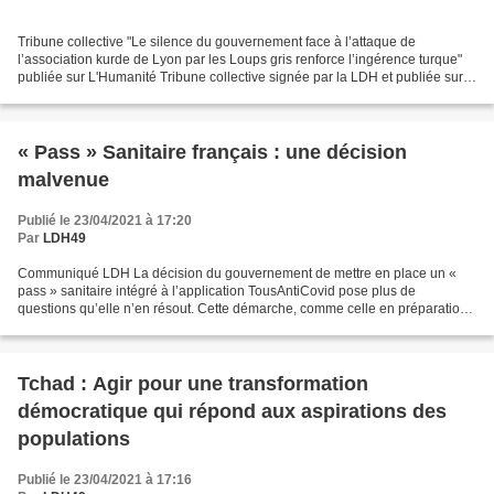
Tribune collective "Le silence du gouvernement face à l’attaque de
l’association kurde de Lyon par les Loups gris renforce l’ingérence turque"
publiée sur L'Humanité Tribune collective signée par la LDH et publiée sur
L'Humanité.fr Les locaux de l’Association...
« Pass » Sanitaire français : une décision
malvenue
Publié le 23/04/2021 à 17:20
Par
LDH49
Communiqué LDH La décision du gouvernement de mettre en place un «
pass » sanitaire intégré à l’application TousAntiCovid pose plus de
questions qu’elle n’en résout. Cette démarche, comme celle en préparation
au niveau de l’Union européenne, vise à faciliter...
Tchad : Agir pour une transformation
démocratique qui répond aux aspirations des
populations
Publié le 23/04/2021 à 17:16