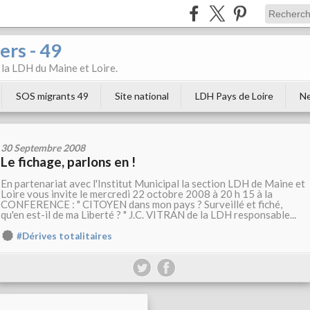
ers - 49
e la LDH du Maine et Loire.
SOS migrants 49
Site national
LDH Pays de Loire
Ne
30 Septembre 2008
Le fichage, parlons en !
En partenariat avec l'Institut Municipal la section LDH de Maine et
Loire vous invite le mercredi 22 octobre 2008 à 20 h 15 à la
CONFERENCE : " CITOYEN dans mon pays ? Surveillé et fiché,
qu'en est-il de ma Liberté ? " J.C. VITRAN de la LDH responsable...
#Dérives totalitaires