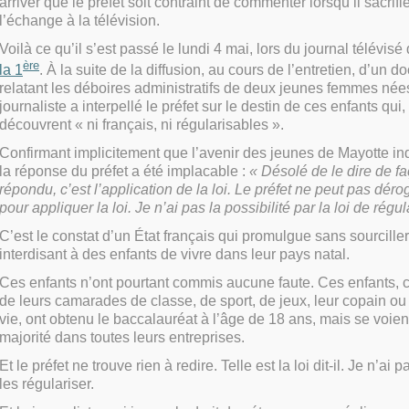
arriver que le préfet soit contraint de commenter lorsqu’il sacrifie
l’échange à la télévision.
Voilà ce qu’il s’est passé le lundi 4 mai, lors du journal télévisé
ère
la 1
. À la suite de la diffusion, au cours de l’entretien, d’un 
relatant les déboires administratifs de deux jeunes femmes née
journaliste a interpellé le préfet sur le destin de ces enfants qui,
découvrent « ni français, ni régularisables ».
Confirmant implicitement que l’avenir des jeunes de Mayotte indi
la réponse du préfet a été implacable :
« Désolé de le dire de fa
répondu, c’est l’application de la loi. Le préfet ne peut pas déroge
pour appliquer la loi. Je n
’ai pas la possibilit
é par la loi de r
égula
C’est le constat d’un État français qui promulgue sans sourciller
interdisant à des enfants de vivre dans leur pays natal.
Ces enfants n’ont pourtant commis aucune faute. Ces enfants, 
de leurs camarades de classe, de sport, de jeux, leur copain ou
vie, ont obtenu le baccalauréat à l’âge de 18 ans, mais se voien
majorité dans toutes leurs entreprises.
Et le préfet ne trouve rien à redire. Telle est la loi dit-il. Je n’ai 
les régulariser.