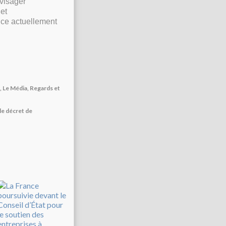
nvisager
 et
ance actuellement
s, Le Média, Regards et
le décret de