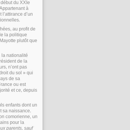
 début du XXIe
. Appartenant à
 l’attirance d’un
ionnelles.
hées, au profit de
e la politique
Mayotte plutôt que
 la nationalité
résident de la
urs, n’ont pas
droit du sol » qui
pays de sa
France ou est
orité et ce, depuis
uls enfants dont un
nt sa naissance.
tion comorienne, un
ains pour la
ux parents, sauf