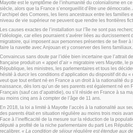
Mayotte est le symptôme de l’inhumanité du colonialisme en ce
siècle, alors que la France s’enorgueillit d’être une démocratie
l’archipel des Comores, les liens ancestraux entre les familles et
niveau de vie supérieur ne peuvent que rendre les frontières fict
Les causes exactes de l’installation sur l’île ne sont pas recherc
l’idéologie, car elles pourraient s’avérer liées au durcissement d
migratoire, qui imposent aux personnes présentes de se fixer à 
faire la navette avec Anjouan et y conserver des liens familiaux.
Convaincus sans doute par l’idée bien incertaine que l’attrait de
française produit un « appel d’air » migratoire vers Mayotte, le p
République, les ministres, les parlementaires et tous les décide
hésité à durcir les conditions d’application du dispositif dit du « 
veut que tout enfant né en France a un droit à la nationalité du 
naissance, dès lors qu’un de ses parents est également né en 
Français (sauf cas d’apatridie), ou s’il réside en France à sa maj
au moins cinq ans à compter de l’âge de 11 ans.
En 2018, la loi a limité à Mayotte l’accès à la nationalité aux se
des parents était en situation régulière au moins trois mois ava
Face à l’inefficacité de la mesure sur la réduction de la popula
député a profité de la niche parlementaire du parti Les Républic
recalibrer.
« La condition de séjour régulière est étendue aux de