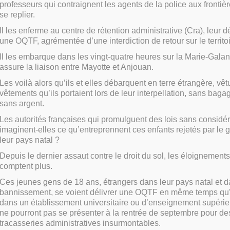
professeurs qui contraignent les agents de la police aux frontièr
se replier.
Il les enferme au centre de rétention administrative (Cra), leur d
une OQTF, agrémentée d’une interdiction de retour sur le territoi
Il les embarque dans les vingt-quatre heures sur la Marie-Galan
assure la liaison entre Mayotte et Anjouan.
Les voilà alors qu’ils et elles débarquent en terre étrangère, vê
vêtements qu’ils portaient lors de leur interpellation, sans baga
sans argent.
Les autorités françaises qui promulguent des lois sans considére
imaginent-elles ce qu’entreprennent ces enfants rejetés par le
leur pays natal ?
Depuis le dernier assaut contre le droit du sol, les éloignement
comptent plus.
Ces jeunes gens de 18 ans, étrangers dans leur pays natal et d
bannissement, se voient délivrer une OQTF en même temps qu’
dans un établissement universitaire ou d’enseignement supérieu
ne pourront pas se présenter à la rentrée de septembre pour de
tracasseries administratives insurmontables.