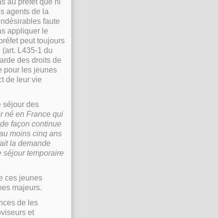
as au préfet que ni
es agents de la
 indésirables faute
as appliquer le
préfet peut toujours
 (art. L435-1 du
arde des droits de
e pour les jeunes
 de leur vie
e séjour des
er né en France qui
 de façon continue
d’au moins cinq ans
 fait la demande
e séjour temporaire
se ces jeunes
unes majeurs.
ances de les
viseurs et