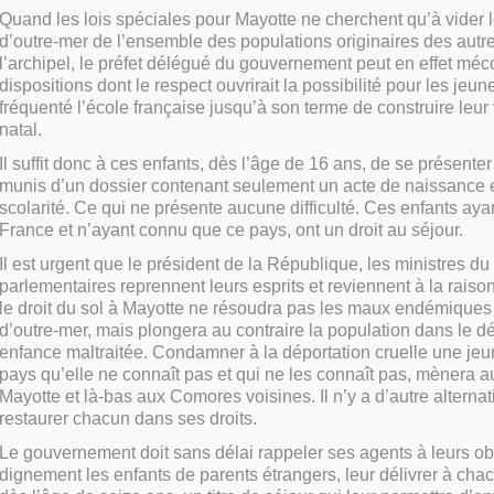
Quand les lois spéciales pour Mayotte ne cherchent qu’à vider 
d’outre-mer de l’ensemble des populations originaires des autre
l’archipel, le préfet délégué du gouvernement peut en effet méc
dispositions dont le respect ouvrirait la possibilité pour les jeun
fréquenté l’école française jusqu’à son terme de construire leur
natal.
Il suffit donc à ces enfants, dès l’âge de 16 ans, de se présenter
munis d’un dossier contenant seulement un acte de naissance et 
scolarité. Ce qui ne présente aucune difficulté. Ces enfants aya
France et n’ayant connu que ce pays, ont un droit au séjour.
Il est urgent que le président de la République, les ministres d
parlementaires reprennent leurs esprits et reviennent à la raison
le droit du sol à Mayotte ne résoudra pas les maux endémique
d’outre-mer, mais plongera au contraire la population dans le d
enfance maltraitée. Condamner à la déportation cruelle une je
pays qu’elle ne connaît pas et qui ne les connaît pas, mènera au
Mayotte et là-bas aux Comores voisines. Il n’y a d’autre alterna
restaurer chacun dans ses droits.
Le gouvernement doit sans délai rappeler ses agents à leurs obl
dignement les enfants de parents étrangers, leur délivrer à cha