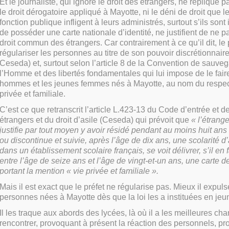
Et le journaliste, qui ignore le droit des étrangers, ne réplique p
le droit dérogatoire appliqué à Mayotte, ni le déni de droit que l
fonction publique infligent à leurs administrés, surtout s’ils sont
de posséder une carte nationale d’identité, ne justifient de ne p
droit commun des étrangers. Car contrairement à ce qu’il dit, le 
régulariser les personnes au titre de son pouvoir discrétionnaire
Ceseda) et, surtout selon l’article 8 de la Convention de sauveg
l’Homme et des libertés fondamentales qui lui impose de le fair
hommes et les jeunes femmes nés à Mayotte, au nom du respect
privée et familiale.
C’est ce que retranscrit l’article L.423-13 du Code d’entrée et d
étrangers et du droit d’asile (Ceseda) qui prévoit que
« l’étrang
justifie par tout moyen y avoir résidé pendant au moins huit ans
ou discontinue et suivie, après l’âge de dix ans, une scolarité 
dans un établissement scolaire français, se voit délivrer, s’il en
entre l’âge de seize ans et l’âge de vingt-et-un ans, une carte d
portant la mention « vie privée et familiale ».
Mais il est exact que le préfet ne régularise pas. Mieux il expul
personnes nées à Mayotte dès que la loi les a instituées en je
Il les traque aux abords des lycées, là où il a les meilleures ch
rencontrer, provoquant à présent la réaction des personnels, pro