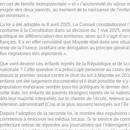
en cas de famille monoparentale »
et
« l’ancienneté du séjour r
exigée des deux parents, au moment de la naissance de l’enfant
an minimum ».
La loi a été adoptée le 8 avril 2025. Le Conseil constitutionnel l
conforme à la Constitution dans sa décision du 7 mai 2025, enté
politique de
différenciation des territoires, alors qu’il s’agit d’u
français. Il a en effet considéré que Mayotte était dans une situa
reste de la France, justifiant une dérogation au principe généra
flux migratoires très importants »
.
Que vont devenir ces enfants rejetés de la République et de l
nationale ? Cette question n’a préoccupé personne au cours de
depuis le premier assaut contre le droit du sol à Mayotte en 2018,
enfants ont été largement documentés et il était possible de s’y 
population mahoraise semble pour les politiques le dernier des
cette date, les enfants de parents étrangers rejetés de la nationa
dès leur majorité interpellés sur le chemin de l’école, retenus a
rétention administratif (Cra) et le plus souvent renvoyés sur l’îl
Depuis l’adoption de la seconde loi, le nombre des expulsions
commence à émouvoir les médias locaux. Si le service de comm
préfecture refuse de répondre aux journalistes qui l’interrogent à 