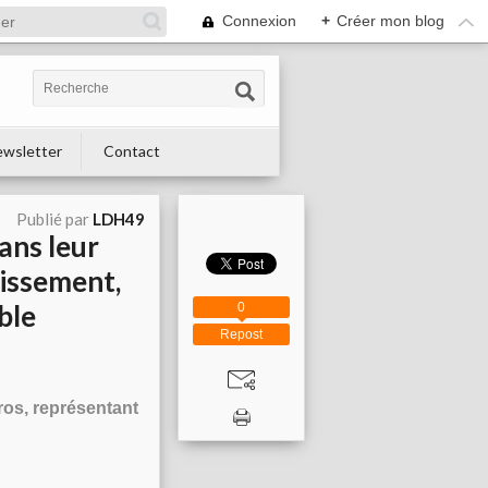
Connexion
+
Créer mon blog
wsletter
Contact
Publié par
LDH49
ans leur
nissement,
ble
0
Repost
ros, représentant