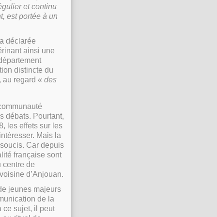
égulier et continu
, est portée à un
’a déclarée
rinant ainsi une
n département
tion distincte du
l, au regard
« des
a communauté
s débats. Pourtant,
 les effets sur les
intéresser. Mais la
 soucis. Car depuis
lité française sont
u centre de
e voisine d’Anjouan.
 de jeunes majeurs
unication de la
ce sujet, il peut