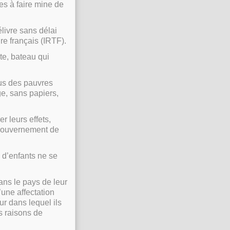
es à faire mine de
élivre sans délai
re français (IRTF).
te, bateau qui
tus des pauvres
ge, sans papiers,
r leurs effets,
 gouvernement de
s d’enfants ne se
ans le pays de leur
une affectation
r dans lequel ils
s raisons de