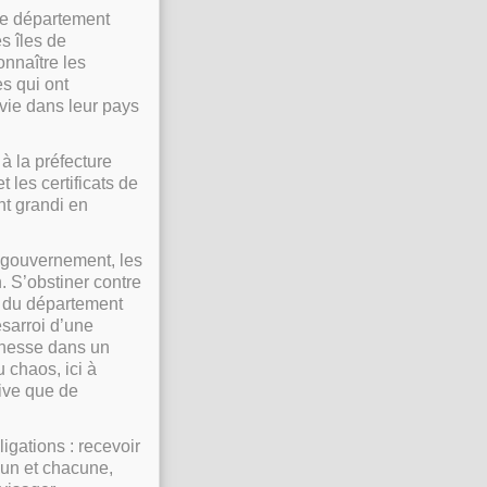
le département
s îles de
onnaître les
es qui ont
 vie dans leur pays
 à la préfecture
les certificats de
nt grandi en
u gouvernement, les
. S’obstiner contre
s du département
ésarroi d’une
unesse dans un
 chaos, ici à
tive que de
igations : recevoir
cun et chacune,