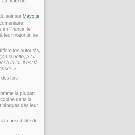
 au rituel de
 du soir sur
Mayotte
documentaire
s en France, le
 à leur majorité, se
ffère les autorités,
çon si nette
,
a-t-il
r à la loi.
Il est l
à
riser.
»
 des lois
comme la plupart
 copine dans la
t bloqués dès leur
pas la possibilité de