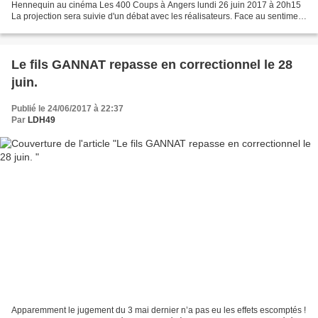
Hennequin au cinéma Les 400 Coups à Angers lundi 26 juin 2017 à 20h15
La projection sera suivie d'un débat avec les réalisateurs. Face au sentiment
d'impuissance que provoque l'extrême...
Le fils GANNAT repasse en correctionnel le 28
juin.
Publié le 24/06/2017 à 22:37
Par
LDH49
Apparemment le jugement du 3 mai dernier n’a pas eu les effets escomptés !