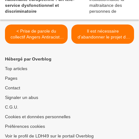
service dysfonctionnel et
discriminatoire
< Prise de parole du
Il est nécessaire
collectif Angers Antiraciste
d’abandonner le projet de
Anticolonialiste au
loi sur la justice criminelle et
rassemblement antifasciste
respecter les victimes >
à Angers, mardi 9 juin 2026
Hébergé par Overblog
Top articles
Pages
Contact
Signaler un abus
C.G.U.
Cookies et données personnelles
Préférences cookies
Voir le profil de LDH49 sur le portail Overblog