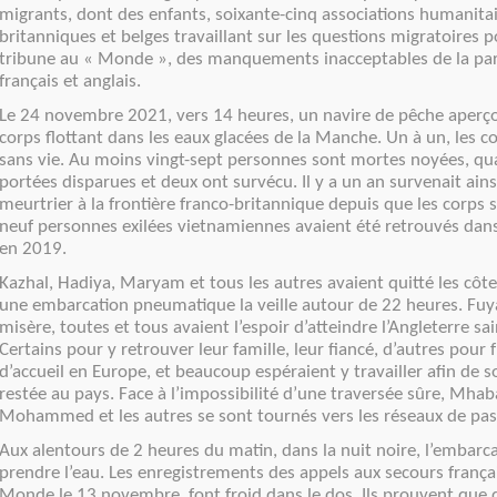
migrants, dont des enfants, soixante-cinq associations humanitai
britanniques et belges travaillant sur les questions migratoires 
tribune au « Monde », des manquements inacceptables de la par
français et anglais.
Le 24 novembre 2021, vers 14 heures, un navire de pêche aperço
corps flottant dans les eaux glacées de la Manche. Un à un, les c
sans vie. Au moins vingt-sept personnes sont mortes noyées, qu
portées disparues et deux ont survécu. Il y a un an survenait ainsi
meurtrier à la frontière franco-britannique depuis que les corps s
neuf personnes exilées vietnamiennes avaient été retrouvés da
en 2019.
Kazhal, Hadiya, Maryam et tous les autres avaient quitté les côte
une embarcation pneumatique la veille autour de 22 heures. Fuyan
misère, toutes et tous avaient l’espoir d’atteindre l’Angleterre sai
Certains pour y retrouver leur famille, leur fiancé, d’autres pour f
d’accueil en Europe, et beaucoup espéraient y travailler afin de s
restée au pays. Face à l’impossibilité d’une traversée sûre, Mha
Mohammed et les autres se sont tournés vers les réseaux de pas
Aux alentours de 2 heures du matin, dans la nuit noire, l’embar
prendre l’eau. Les enregistrements des appels aux secours françai
Monde le 13 novembre, font froid dans le dos. Ils prouvent qu