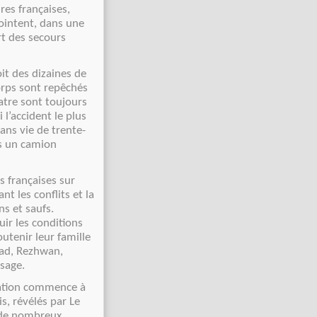
res françaises,
pointent, dans une
t des secours
it des dizaines de
orps sont repêchés
atre sont toujours
 l’accident le plus
ans vie de trente-
ns un camion
s françaises sur
t les conflits et la
ns et saufs.
uir les conditions
outenir leur famille
bad, Rezhwan,
sage.
cation commence à
s, révélés par Le
e de nombreux