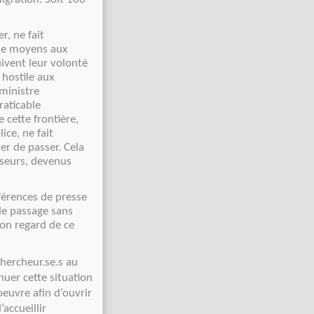
r, ne fait
 de moyens aux
uivent leur volonté
hostile aux
ministre
raticable
 cette frontière,
ice, ne fait
er de passer. Cela
sseurs, devenus
nférences de presse
de passage sans
on regard de ce
 chercheur.se.s au
nuer cette situation
oeuvre afin d’ouvrir
’accueillir