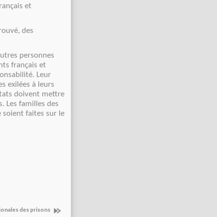
rançais et
rouvé, des
utres personnes
ts français et
onsabilité. Leur
s exilées à leurs
Etats doivent mettre
s. Les familles des
 soient faites sur le
tionales des prisons