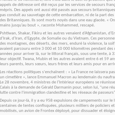
appels de détresse ont été reçus par les services de secours franç
mépris. Des appels ont aussi été passés aux secours britanniques
pas conduit au sauvetage de cette embarcation, ni de la part des 
des Britanniques. Ils sont morts noyés dans une eau glacée. « On 
mains jusqu’au bout », raconte Mohammed, rescapé.
Pshtiwan, Shakar, Fikiru et les autres venaient d’Afghanistan, d’Er
d’Irak, d’Iran, d’Egypte, de Somalie ou du Vietnam. Ces personne
des montagnes, des déserts, des mers, enduré la violence, la soif e
avaient parcouru entre 3 000 et 10 000 kilomètres pendant des
années pour arriver là, sur le littoral français, sous une tente, à 
leur objectif. Twana, Mubin et les autres avaient entre 6 et 59 ans
leurs parents, leurs sœurs, leurs frères et leurs amis pour en arriv
Les réactions politiques s'enchaînent : « La France ne laissera p
un cimetière », lance Emmanuel Macron au lendemain du naufrage.
Le 28 novembre, 4 ministres de l’Intérieur européens se réuniss
Calais à la demande de Gérald Darmanin pour, selon lui, "une réu
lutte contre l'immigration clandestine et les réseaux de passeurs”
Depuis ce jour-là, il y a eu 958 expulsions de campements sur le l
centaines de tentes confisquées, plusieurs milliers de policiers 
mobilisés, un avion de Frontex déployé, pour dissuader et éloign