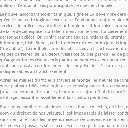
millions d’euros utilisés pour expulser, empêcher, harceler.
Le nouvel accord franco-britannique, signé le 14 novembre dernie
qu’entériner cette logique sécuritaire. En allouant toujours plus
services de police, les autorités britanniques et françaises pours
de faire de cet espace frontalier un environnement foncièrement 
personnes exilées. Or, contrairement aux aspirations du premier 
britannique, Rishi Sunak, cette frontière ne deviendra jamais
imp
(“unviable”). La multiplication des obstacles au franchissement de
via des barrières, de la vidéosurveillance ou des patrouilles de pol
qu’augmenter les risques pris par les personnes exilées pour tent
contribue aussi au renforcement de l’emprise des réseaux de pa
indispensables au franchissement
Après les milliers d’articles à travers le monde, les heures de co
et de plateaux télévisés à pointer les conséquences des réseaux 
jamais en évoquer les causes, le monde a aujourd’hui détourné s
naufrage, laissant inlassablement la situation perdurer.
Pour nous, familles de victimes, associations, collectifs, artistes,
nom du droit et de nos valeurs, il est impensable de laisser conti
sans rien faire. Tous les moyens nécessaires doivent être mis en 
des voies de passages sûres à celles et ceux qui le
souhaitent et d