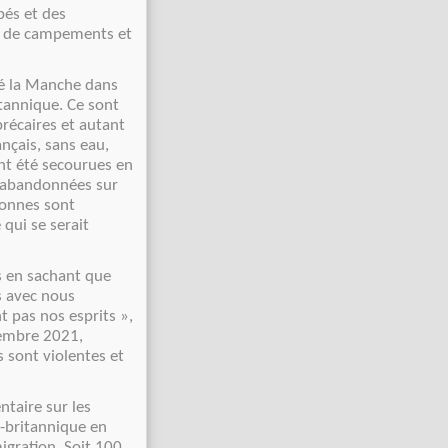
pés et des
on de campements et
sé la Manche dans
tannique. Ce sont
récaires et autant
nçais, sans eau,
ont été secourues en
, abandonnées sur
sonnes sont
qui se serait
s en sachant que
s avec nous
t pas nos esprits »,
tembre 2021,
s sont violentes et
taire sur les
o-britannique en
igration. Soit 100