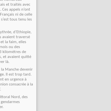
ais et traités avec
. Ces appels n’ont
Français ni de celle
s’est tous tenu les
ythrée, d’Ethiopie,
s avaient traversé
t la faim, elles
 mois ou des
33 kilomètres de
, et avaient quitté
er là.
as la Manche devenir
 Il est trop tard.
ent en urgence à
nion consacrée à la
.
ittoral Nord, des
et gendarmes
er.