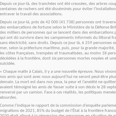
Depuis ce jour-là, des tranchées ont été creusées, des arbres cou
centaines de rochers ont été disséminés pour éviter l’installati
entraver le travail des associations.
Depuis ce jour-là, près de 42 000 (41 738) personnes ont traver
des embarcations de fortune selon le Ministère de la Défense Bri
des milliers de personnes qui se lancent dans des embarcations p
qui ont dû survivre dans les campements informels du littoral fra
sans électricité, sans droits. Depuis ce jour là, 6 259 personnes 
mer, selon la préfecture maritime, puis, pour la grande majorité
les côtes françaises, trempées et traumatisées, au moins 18 per
décédées à la frontière, dont six personnes mortes noyées et une 
suicidée.
« Chaque matin à Calais, il y a une nouvelle épreuve. Nous vivon
nos amis qui sont avec nous aujourd’hui ne seront peut-être plu
demain. La mort est dans nos yeux, la peur et l’anxiété ne quitten
avaient témoigné les amis de Yasser suite à son décès le 28 sep
renversé par un camion. Face à ces réalités, les politiques menée
absurdes.
Comme l’indique le rapport de la commission d’enquête parlemen
migrations de 2021, 85% du budget de l’État à la frontière franc
2020 était alloué à la répression des personnes en situation de m