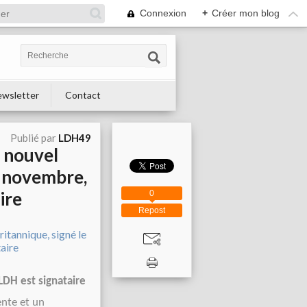
Connexion
+
Créer mon blog
wsletter
Contact
Publié par
LDH49
e nouvel
4 novembre,
ire
0
Repost
LDH est signataire
ente et un