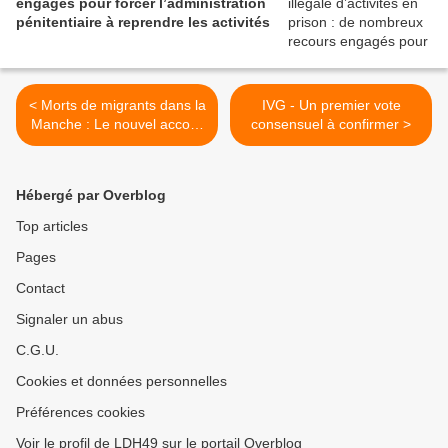
engagés pour forcer l’administration
pénitentiaire à reprendre les activités
< Morts de migrants dans la
IVG - Un premier vote
Manche : Le nouvel accord
consensuel à confirmer >
franco-britannique, signé le
14 novembre, ne fait
qu’entériner la logique
Hébergé par Overblog
sécuritaire
Top articles
Pages
Contact
Signaler un abus
C.G.U.
Cookies et données personnelles
Préférences cookies
Voir le profil de LDH49 sur le portail Overblog