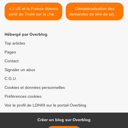
< L’UE et la France doivent
Dématérialisation des
sortir du Traité sur la charte
demandes de titre de séjour
de l’énergie, ce Traité qui
: pour la première fois, un
protège les pollueurs
tribunal administratif juge
l’organisation d’une
Hébergé par Overblog
préfecture illégale >
Top articles
Pages
Contact
Signaler un abus
C.G.U.
Cookies et données personnelles
Préférences cookies
Voir le profil de LDH49 sur le portail Overblog
Créer un blog sur Overblog