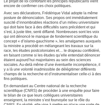
Le projet de loi confortant les principes républicains vient
encore de confirmer ces choix politiques.
Avec ses déclarations, Frédérique Vidal adopte la même
posture de dénonciation. Ses propos ont immédiatement
suscité d’innombrables réactions d’un milieu universitaire
qui doit faire face à des difficultés sans précédent et qui
s’est, à juste titre, senti diffamé. Nombreuses sont les voix
qui ont dénoncé le manque de fondement scientifique du
concept « d’islamo-gauchisme », les amalgames auxquels
la ministre a procédé en mélangeant les travaux sur la
race, les études postcoloniales et… le drapeau confédéré,
en faisant comme si les études qu’elle entendait dénoncer
étaient aujourd’hui majoritaires au sein des sciences
sociales. Au-delà même d’une éventuelle incompétence, il
y a là une volonté inadmissible de délégitimer différents
champs de la recherche et d’instrumentaliser celle-ci à des
fins politiques.
En demandant au Centre national de la recherche
scientifique (CNRS) de procéder à une enquête pour faire
le bilan de ce que leurs collègues universitaires
enseignent, la ministre s’est fourvoyée sur le rôle du
CNRS. En réalité, elle vise à mettre en place une sorte de