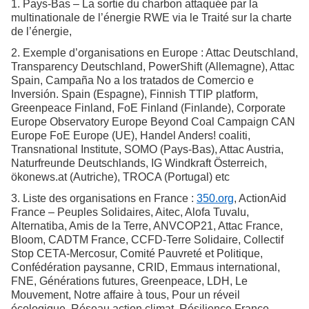
1. Pays-Bas – La sortie du charbon attaquée par la
multinationale de l’énergie RWE via le Traité sur la charte
de l’énergie,
2. Exemple d’organisations en Europe : Attac Deutschland,
Transparency Deutschland, PowerShift (Allemagne), Attac
Spain, Campaña No a los tratados de Comercio e
Inversión. Spain (Espagne), Finnish TTIP platform,
Greenpeace Finland, FoE Finland (Finlande), Corporate
Europe Observatory Europe Beyond Coal Campaign CAN
Europe FoE Europe (UE), Handel Anders! coaliti,
Transnational Institute, SOMO (Pays-Bas), Attac Austria,
Naturfreunde Deutschlands, IG Windkraft Österreich,
ökonews.at (Autriche), TROCA (Portugal) etc
3. Liste des organisations en France :
350.org
, ActionAid
France – Peuples Solidaires, Aitec, Alofa Tuvalu,
Alternatiba, Amis de la Terre, ANVCOP21, Attac France,
Bloom, CADTM France, CCFD-Terre Solidaire, Collectif
Stop CETA-Mercosur, Comité Pauvreté et Politique,
Confédération paysanne, CRID, Emmaus international,
FNE, Générations futures, Greenpeace, LDH, Le
Mouvement, Notre affaire à tous, Pour un réveil
écologique, Réseau action climat, Résilience France,