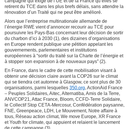
campagne qui exige de l’UE et de la France qu’elles se
retirent du TCE dans les plus brefs délais, sans attendre la
rénovation d’un Traité qui ne peut être amélioré.
Alors que l’entreprise multinationale allemande de
l’énergie RWE vient d’annoncer recourir au TCE pour
poursuivre les Pays-Bas concernant leur décision de sortir
du charbon d’ici à 2030 (1), des dizaines d’organisations
en Europe rendent publique une pétition appelant les
gouvernements, parlementaires et institutions
européennes à “sortir du traité sur la Charte de l’énergie et
à stopper son expansion à de nouveaux pays” (2).
En France, dans le cadre de cette mobilisation visant à
obtenir une décision claire avant la COP26 sur le climat
qui se tiendra cet automne à Glasgow, ce sont plus de 30
organisations, parmi lesquelles
350.org
, ActionAid France
– Peuples Solidaires, Aitec, Alternatiba, Amis de la Terre,
ANVCOP21, Attac France, Bloom, CCFD-Terre Solidaire,
le Collectif Stop CETA-Mercosur, Confédération paysanne,
FNE, Greenpeace, LDH, Le Mouvement, Notre affaire à
tous, Réseau action climat, We move Europe, XR France
et Youth for climate, qui appuient et relaient le lancement
de cette campagne (3).