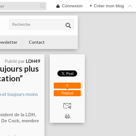
Connexion
+
Créer mon blog
wsletter
Contact
Publié par
LDH49
oujours plus
cation”
0
Repost
sident de la LDH,
ce De Cock, membre