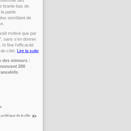
’ensemble des
e branle-bas de
la partie
 plus semblant de
me.
araît motivé que par
e”, sans s’en donner
n fine l’efficacité
 de côté.
Lire la suite
 des mineurs :
énoncent 200
FranceInfo
te
politique de la ville