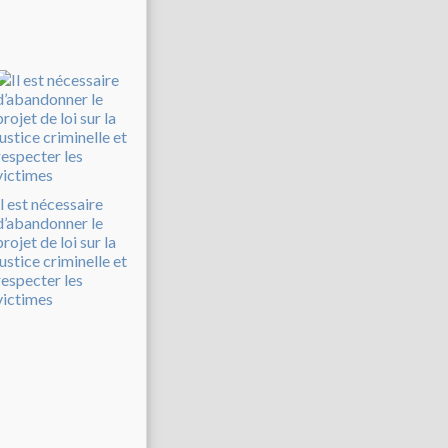
Il est nécessaire
d’abandonner le
projet de loi sur la
justice criminelle et
respecter les
victimes