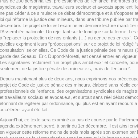
Plus de 200 personnalités, professionnels de l’enfance, membres d’o
syndicales de magistrats, travailleurs sociaux et avocats appellent “
ne pas céder à ce simulacre de débat démocratique et à s’opposer au
loi qui réforme la justice des mineurs, dans une tribune publiée par fr
décembre. Le projet de loi est examiné en dernière lecture mardi 1e
l’Assemblée nationale. Un rejet tant sur le fond que sur la forme. Les 
à “replacer la protection de nos enfants (…) au centre des enjeux”. C
qu’elles expriment leurs “préoccupations” sur ce projet de loi rédigé “
consultation” selon elles. Ce Code de la justice pénale des mineurs (
garde des Sceaux, Eric Dupond-Moretti, est censé entrer en vigueur
Les signataires réclament “un projet plus ambitieux” et concerté, po
seulement de la justice pénale des mineur.e.s, mais de l’enfance”.
Depuis maintenant plus de deux ans, nous exprimons nos préoccupa
projet de Code de justice pénale des mineurs, élaboré sans réelle co
professionnels de l’enfance, des organisations syndicales de magistra
et travailleurs sociaux et avocat.e.s, et surtout sans réel débat démoc
étonnant de légiférer par ordonnance, qui plus est en ayant recours à
accélérée, ayant été fait.
Aujourd’hui, ce texte sera examiné au pas de course par le Parlement
agenda extrêmement serré, à partir du 1er décembre. Il est ainsi envi
en vigueur cette réforme moins de trois mois après son examen par 