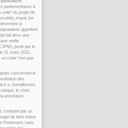
rganisations
les parlementaires à
 vote” du projet de
anceinfo, mardi 1er
r décembre à
signataires appellent
ela fait deux ans
sans réelle
CJPM), porté par le
 le 31 mars 2021.
ur un code “non pas
tions concernant le
nsultation des
t.e.s, travailleuses
ratique, le choix
 la procédure
, contraint par un
sagé de faire entrer
le Parlement, sans