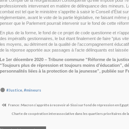
tenir compte de la réorganisation conséquente qu’elle impose pour l
professionnels intervenant en matière de délinquance des mineurs. L
combat est tel que le ministère s’apprête à saisir le Conseil d’État sur 
réglementaire, avant le vote de la partie législative, ne faisant même
penser que le Parlement pourrait intervenir sur le fond de cette réfor
En plus de la forme, le fond de ce projet de code questionne et n’app
des impératifs gestionnaires, le but étant finalement de faire “plus vit
les moyens, au détriment de la qualité de l’accompagnement éducatif. I
de la réponse apportée aux passages à l’acte délinquants est laissée
Le 1er décembre 2020 – Tribune commune “Réforme de la justice
“Toujours plus de répression et toujours moins d’éducation”, d
personnalités liées à la protection de la jeunesse”, publiée sur 
,
#Justice
#mineurs
France : Macron s’apprête à recevoir al-Sissi sur fond de répression en Egyp
Charte de coopération interassociative dans les quartiers prioritaires de la 