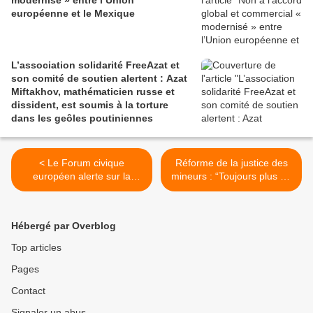
modernisé » entre l’Union
européenne et le Mexique
L’association solidarité FreeAzat et
son comité de soutien alertent : Azat
Miftakhov, mathématicien russe et
dissident, est soumis à la torture
dans les geôles poutiniennes
< Le Forum civique
Réforme de la justice des
européen alerte sur la
mineurs : “Toujours plus de
détérioration rapide de
répression et toujours
l’espace civique et de l’Etat
moins d’éducation” >
de droit en France
Hébergé par Overblog
Top articles
Pages
Contact
Signaler un abus