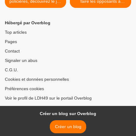
policières, découvrez le jeu
faire les opposants à
de société “On lâche rien !”
l’avortement ! >
Hébergé par Overblog
Top articles
Pages
Contact
Signaler un abus
C.G.U.
Cookies et données personnelles
Préférences cookies
Voir le profil de LDH49 sur le portail Overblog
Créer un blog sur Overblog
Créer un blog