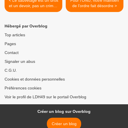
< Le sauvetage est un droit
Pour l’ONU, notre maintien
et un devoir, pas un crime !
de l’ordre fait désordre >
Stop aux attaques contre
les organisations de la
société civile et les
Hébergé par Overblog
personnes en mouvement
Top articles
Pages
Contact
Signaler un abus
C.G.U.
Cookies et données personnelles
Préférences cookies
Voir le profil de LDH49 sur le portail Overblog
Créer un blog sur Overblog
Créer un blog