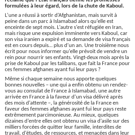
réclame que l’Etat français tienne les promesses
formulées à leur égard, lors de la chute de Kaboul.
L’une a réussi à sortir d’Afghanistan, mais survit à
peine dans un parc à Islamabad alors qu’elle est
enceinte de sept mois. L’autre s’est réfugiée en Iran,
mais risque une expulsion imminente vers Kaboul, car
son visa iranien a expiré et sa demande de visa français
est en cours depuis… plus d’un an. Une troisième nous
écrit pour nous informer qu’elle prévoit de vendre un
rein pour nourrir ses enfants. Vingt-deux mois après la
prise de Kaboul par les talibans, que fait la France pour
ces femmes afghanes ayant fui leur pays ?
Même si chaque semaine nous apporte quelques
bonnes nouvelles − une qui a enfin obtenu un rendez-
vous au consulat de France à Islamabad, une autre
arrivée en France à la faveur d’un visa délivré après
des mois d’attente −, la générosité de la France en
faveur des femmes afghanes ayant fui leur pays reste
extrêmement parcimonieuse. Au mieux, quelques
dizaines d’entre elles ont obtenu un visa d’asile sur des
milliers forcées de quitter leur famille, interdites de
travail, d’études, de ressources, et menacées dans leur