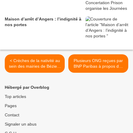
Maison d’arrêt d’Angers : l’indignité à
nos portes
< Crèches de la nativité au
Plusieurs ONG reçues par
sein des mairies de Béziers
BNP Paribas à propos des
et Perpignan, contraires au
violations du droit
principe de laïcité
international par Israël >
Hébergé par Overblog
Top articles
Pages
Contact
Signaler un abus