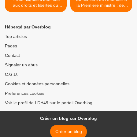
aux droits et libertés qui
la Première ministre : des
fragilisent la démocratie
menaces à peine voilées
contre la LDH >
Hébergé par Overblog
Top articles
Pages
Contact
Signaler un abus
C.G.U.
Cookies et données personnelles
Préférences cookies
Voir le profil de LDH49 sur le portail Overblog
Créer un blog sur Overblog
Créer un blog