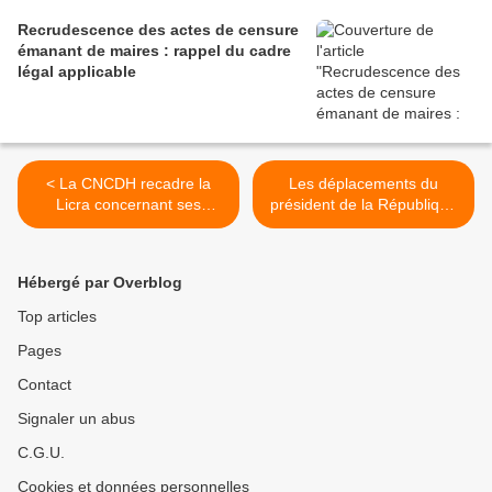
Recrudescence des actes de censure
émanant de maires : rappel du cadre
légal applicable
< La CNCDH recadre la
Les déplacements du
Licra concernant ses
président de la République
attaques discréditant
ne justifient pas de porter
l’institution et le mouvement
atteinte à la liberté de
associatif
manifester >
Hébergé par Overblog
Top articles
Pages
Contact
Signaler un abus
C.G.U.
Cookies et données personnelles