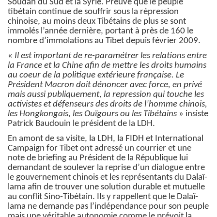
Soudan du Sud et la Syrie. Preuve que le peuple
tibétain continue de souffrir sous la répression
chinoise, au moins deux Tibétains de plus se sont
immolés l’année dernière, portant à près de 160 le
nombre d’immolations au Tibet depuis février 2009.
«
Il est important de re-paramétrer les relations entre
la France et la Chine afin de mettre les droits humains
au coeur de la politique extérieure française. Le
Président Macron doit dénoncer avec force, en privé
mais aussi publiquement, la repression qui touche les
activistes et défenseurs des droits de l’homme chinois,
les Hongkongais, les Ouïgours ou les Tibétains
» insiste
Patrick Baudouin le président de la LDH.
En amont de sa visite, la LDH, la FIDH et International
Campaign for Tibet ont adressé un courrier et une
note de briefing au Président de la République lui
demandant de soulever la reprise d’un dialogue entre
le gouvernement chinois et les représentants du Dalaï-
lama afin de trouver une solution durable et mutuelle
au conflit Sino-Tibétain. Ils y rappellent que le Dalaï-
lama ne demande pas l’indépendance pour son peuple
mais une véritable autonomie comme le prévoit la