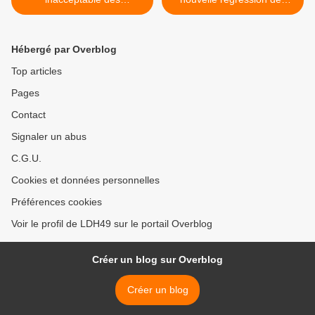
communautés LGBTIQ+ en
droits sociaux - 15/03/2023
Hongrie
- Se mobiliser – Manifester
>
Hébergé par Overblog
Top articles
Pages
Contact
Signaler un abus
C.G.U.
Cookies et données personnelles
Préférences cookies
Voir le profil de LDH49 sur le portail Overblog
Créer un blog sur Overblog
Créer un blog