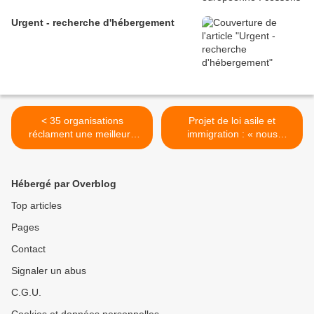
Urgent - recherche d'hébergement
< 35 organisations
Projet de loi asile et
réclament une meilleure
immigration : « nous
protection des mineurs
n’avons pas besoin de ce
isolés, un an après la loi
énième texte répressif.
Taquet
Nous avons besoin de
Hébergé par Overblog
justice, d’égalité et de
solidarité ! » >
Top articles
Pages
Contact
Signaler un abus
C.G.U.
Cookies et données personnelles