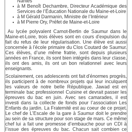
Nantes
à M Benoît Dechambre, Directeur Académique des
Services de l’Éducation Nationale du Maine-et-Loire
à M Gérald Darmanin, Ministre de l’Intérieur
à M Pierre Ory, Préfet de Maine-et-Loire
Au lycée polyvalent Carnot-Bertin de Saumur dans le
Maine-et-Loire, trois élèves sont en cours d'expulsion du
fait du refus de leur régularisation. Une élève est aussi
concernée à l'école primaire du Clos Coutard de Saumur.
Ces élèves, d’une même fratrie, sont depuis plusieurs
années en France, ils sont bien intégrés dans leur classe,
ils ont des amis, ils ont un bon relationnel avec leurs
enseignants.
Scolairement, ces adolescents ont fait d'énormes progrès,
ils participent à de nombreux projets qui leur inculquent
les valeurs de notre belle République. Jawad est en
terminale bac professionnel Cuisine et devrait passer les
épreuves du bac en juin. Avec ses camarades, il est
investi dans la collecte de fonds pour l’association Les
Enfants du jardin. La Fraternité est au coeur de ce projet.
Le chef de L’Escale de la gare à Saumur doit le prendre
au sein de sa structure pour son stage de mars. Ce même
chef lui a fait une promesse d’embauche pour un CDI à
l’issue des épreuves du bac. Chacun sait combien ce