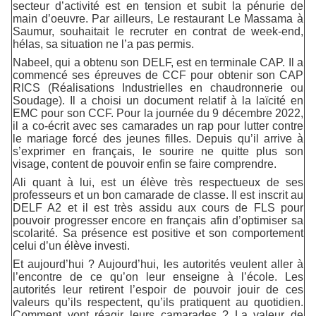
secteur d’activité est en tension et subit la pénurie de
main d’oeuvre. Par ailleurs, Le restaurant Le Massama à
Saumur, souhaitait le recruter en contrat de week-end,
hélas, sa situation ne l’a pas permis.
Nabeel, qui a obtenu son DELF, est en terminale CAP. Il a
commencé ses épreuves de CCF pour obtenir son CAP
RICS (Réalisations Industrielles en chaudronnerie ou
Soudage). Il a choisi un document relatif à la laïcité en
EMC pour son CCF. Pour la journée du 9 décembre 2022,
il a co-écrit avec ses camarades un rap pour lutter contre
le mariage forcé des jeunes filles. Depuis qu’il arrive à
s’exprimer en français, le sourire ne quitte plus son
visage, content de pouvoir enfin se faire comprendre.
Ali quant à lui, est un élève très respectueux de ses
professeurs et un bon camarade de classe. Il est inscrit au
DELF A2 et il est très assidu aux cours de FLS pour
pouvoir progresser encore en français afin d’optimiser sa
scolarité. Sa présence est positive et son comportement
celui d’un élève investi.
Et aujourd’hui ? Aujourd’hui, les autorités veulent aller à
l’encontre de ce qu’on leur enseigne à l’école. Les
autorités leur retirent l’espoir de pouvoir jouir de ces
valeurs qu’ils respectent, qu’ils pratiquent au quotidien.
Comment vont réagir leurs camarades ? La valeur de