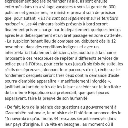
expressément déclaré demander l’asile, ils sont ensuite
enfermés dans un « village vacances » sous la garde de 300
policiers et gendarmes, le ministre prenant soin de préciser
que, pour autant, «
ils ne sont pas légalement sur le territoire
national
». Les 44 mineurs isolés présents à bord seront
finalement pris en charge par le département quelques heures
après leur débarquement et un bref passage en zone d’attente.
- La suspicion tenant lieu de compassion, débutent dès le 12
novembre, dans des conditions indignes et avec un
interprétariat totalement déficient, des auditons à la chaîne
imposant à ces rescapé.es de répéter à différents services de
police puis à l’Ofpra, pour certain.es jusqu’à six fois de suite, les
récits des épreuves jalonnant leur parcours d’exil, récits sur le
fondement desquels seront triés ceux dont la demande d’asile
pourra d’emblée apparaître « manifestement infondée »,
justifiant autant de refus de les laisser accéder sur le territoire
de la même République qui prétendait, quelques heures
auparavant, faire la preuve de son humanité.
- De fait, lors de la séance des questions au gouvernement à
l’Assemblée nationale, le ministre de l’intérieur annonce dès le
15 novembre qu’au moins 44 rescapés seront renvoyés dans
leur pays d’origine. Il va vite en besogne : au moment où il