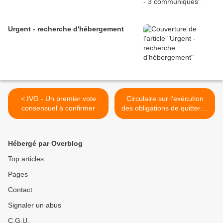
Urgent - recherche d'hébergement
< IVG - Un premier vote
Circulaire sur l’exécution
consensuel à confirmer
des obligations de quitter le
territoire (OQTF) et le
renforcement des capacités
de rétention >
Hébergé par Overblog
Top articles
Pages
Contact
Signaler un abus
C.G.U.