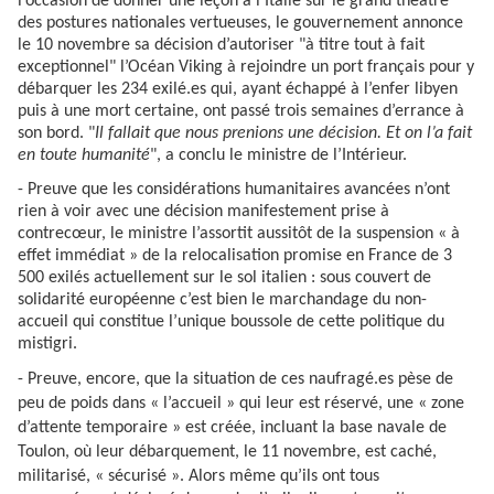
l’occasion de donner une leçon à l’Italie sur le grand théâtre
des postures nationales vertueuses, le gouvernement annonce
le 10 novembre sa décision d’autoriser "à titre tout à fait
exceptionnel" l’Océan Viking à rejoindre un port français pour y
débarquer les 234 exilé.es qui, ayant échappé à l’enfer libyen
puis à une mort certaine, ont passé trois semaines d’errance à
son bord. "
Il fallait que nous prenions une décision. Et on l’a fait
en toute humanité
", a conclu le ministre de l’Intérieur.
- Preuve que les considérations humanitaires avancées n’ont
rien à voir avec une décision manifestement prise à
contrecœur, le ministre l’assortit aussitôt de la suspension « à
effet immédiat » de la relocalisation promise en France de 3
500 exilés actuellement sur le sol italien : sous couvert de
solidarité européenne c’est bien le marchandage du non-
accueil qui constitue l’unique boussole de cette politique du
mistigri.
- Preuve, encore, que la situation de ces naufragé.es pèse de
peu de poids dans « l’accueil » qui leur est réservé, une « zone
d’attente temporaire » est créée, incluant la base navale de
Toulon, où leur débarquement, le 11 novembre, est caché,
militarisé, « sécurisé ». Alors
même qu’ils ont tous