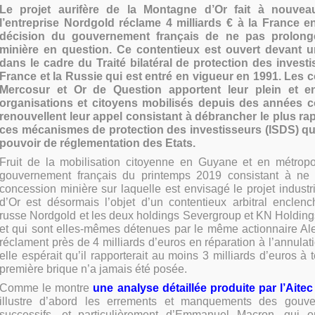
Le projet aurifère de la Montagne d’Or fait à nouveau
l’entreprise Nordgold réclame 4 milliards € à la France e
décision du gouvernement français de ne pas prolong
minière en question. Ce contentieux est ouvert devant un 
dans le cadre du Traité bilatéral de protection des invest
France et la Russie qui est entré en vigueur en 1991. Les co
Mercosur et Or de Question apportent leur plein et en
organisations et citoyens mobilisés depuis des années co
renouvellent leur appel consistant à débrancher le plus r
ces mécanismes de protection des investisseurs (ISDS) qui
pouvoir de réglementation des Etats.
Fruit de la mobilisation citoyenne en Guyane et en métropo
gouvernement français du printemps 2019 consistant à ne 
concession minière sur laquelle est envisagé le projet indust
d’Or est désormais l’objet d’un contentieux arbitral enclenc
russe Nordgold et les deux holdings Severgroup et KN Holding
et qui sont elles-mêmes détenues par le même actionnaire Ale
réclament près de 4 milliards d’euros en réparation à l’annulati
elle espérait qu’il rapporterait au moins 3 milliards d’euros à 
première brique n’a jamais été posée.
Comme le montre
une analyse détaillée produite par l’Aitec 
illustre d’abord les errements et manquements des gouve
successifs, et particulièrement d’Emmanuel Macron, qui o