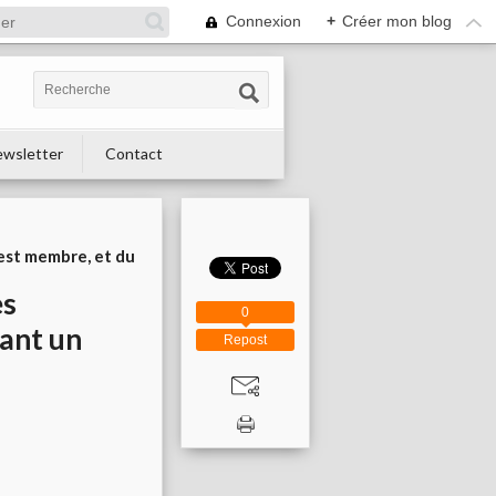
Connexion
+
Créer mon blog
wsletter
Contact
est membre, et du
es
0
vant un
Repost