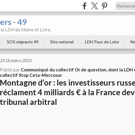
ers - 49
e la LDH du Maine et Loire.
SOS migrants 49
Site national
LDH Pays de Loire
Ne
25 Octobre 2021
Publié par
Communiqué du collectif Or de question, dont la LDH 
collectif Stop Ceta-Mercosur
Montagne d’or : les investisseurs russ
réclament 4 milliards € à la France de
tribunal arbitral