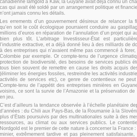
canadienne Iamgold à Kaw, la Guyane avait déjà connu un chan
cas qui avait été soldé par un arrangement politique et financie
n’ont jamais connu les détails.
Les errements d’un gouvernement désireux de relancer la fil
qu’en soit le coût écologique pourraient conduire au gaspill
millions d’euros en réparation de l’annulation d’un projet qui a
bien plus tôt. L’arbitrage Investisseur-État est particuli
l’industrie extractive, et a déjà donné lieu à des milliards d
à des entreprises qui n’avaient même pas commencé à forer,
Colombie par exemple. Or compte-tenu de l’urgence climati
protection de biodiversité, des besoins de services publics é
tous bien souvent de remettre en cause les droits acquis des
(éliminer les énergies fossiles, restreindre les activités industri
activités de services etc), ce genre de contentieux ne peut 
Compte-tenu de l’appétit des entreprises minières en Guyan
voisins, ce sont la survie de l’Amazonie et la préservation de 
en jeu.
C’est d’ailleurs la tendance observée à l’échelle planétaire d
d’années : du Chili aux Pays-Bas, de la Roumanie à la Slovénie
plus d’États poursuivis par des multinationales suite à des m
ressources, au climat ou aux services publics. Le content
Nordgold est le premier de cette nature à concerner la France :
minier, extrêmement tardive et pas pleinement satisfaisante,