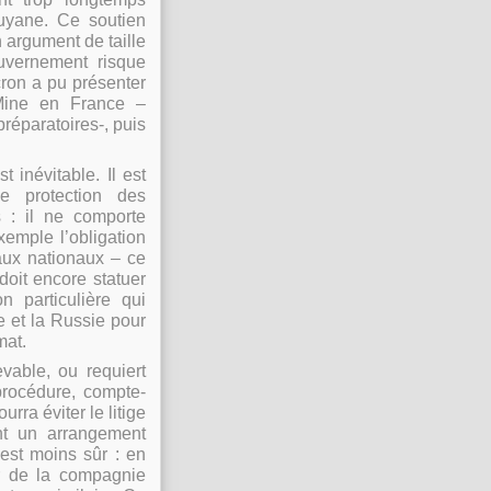
Guyane. Ce soutien
 argument de taille
ouvernement risque
ron a pu présenter
Mine en France –
réparatoires-, puis
 inévitable. Il est
de protection des
s : il ne comporte
xemple l’obligation
naux nationaux – ce
doit encore statuer
n particulière qui
e et la Russie pour
mat.
vable, ou requiert
procédure, compte-
rra éviter le litige
t un arrangement
’est moins sûr : en
r de la compagnie