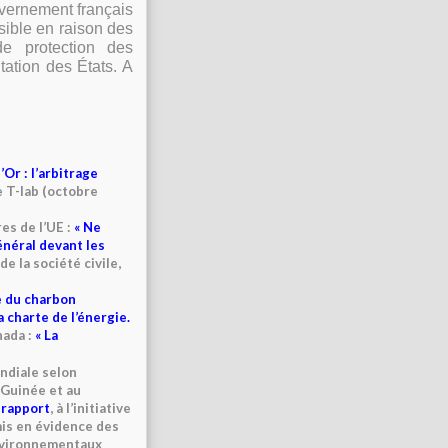
uvernement français
sible en raison des
e protection des
tation des États. A
Or : l’arbitrage
e T-lab (octobre
es de l’UE :
« Ne
énéral devant les
e la société civile,
e du charbon
a charte de l’énergie.
nada :
« La
ndiale selon
 Guinée et au
 rapport
, à l’initiative
mis en évidence des
nvironnementaux