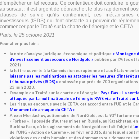
d’empêcher un tel recours. Ce contentieux doit conduire le go
au sursaut : il est urgent de débrancher, le plus rapidement pos
clauses de survie qu’ils contiennent, ces mécanismes d
investisseurs (ISDS) qui font obstacle au pouvoir de réglemen
commencer par le Traité sur la charte de l’énergie et le CETA.
Paris, le 25 octobre 2021
Pour aller plus loin :
la note d’analyse juridique, économique et politique
« Montagne d’
d’investissement ausecours de Nordgold »
publiée par l’Aitec et l
2021)
la lettre ouverte à la Commission européenne et aux États-membr
laissons pas les multinationales attaquer les mesures d’intérêt g
tribunaux privés (ISDS) »
endossée par près de 700 organisations d
23 juin 2020.
l’exemple du Traité sur la charte de l’énergie :
Pays-Bas – La sorti
attaquée par la multinationale de l’énergie RWE via le Traité sur l
Les risques encourus avec le CETA, cet accord entre l’UE et le Ca
Monumentale arnaque du CETA »
e
Alexeï Mordachov, actionnaire de NordGold, est la 93
fortune mo
« Forbes ». Il possède d’autres mines en Russie, au Kazakhstan, en
Burkina Faso, où les agissements de Nordgold ont fait l’objet d’
un
de l’ONG « Action de Carême », en février 2016, dans lequel sont 
violations des droits humains et des dommages sur dommages e