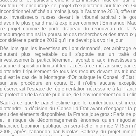
soutenu et encouragé ce projet d’exploitation aurifère en 
inconditionnel affiché au moins jusqu’à l’automne 2018, offre un
aux investisseurs russes devant le tribunal arbitral : le g
d’avoir le plus grand mal à expliquer comment Emmanuel Mac
ce projet comme le porte drapeau du renouveau de la 
encourageant ainsi la poursuite des recherches et des travaux p
considérer à partir de 2019 qu’il ne devait plus voir le jour.
Dès lors que les investisseurs l’ont demandé, cet arbitrage est
d’autant plus regrettable qu’il s’appuie sur un traité 
investissements particulièrement favorable aux investisseur
aucune disposition limitant leur accès à ce mécanisme, par e
d’attendre l’épuisement de tous les recours devant les tribu
qui est le cas de la Montagne d’Or puisque le Conseil d’Etat 
sur une procédure en cours. Et il n’offre aucune exceptio
préserverait l’espace de réglementation nécessaire à la Franc
la protection de la santé publique, de l’environnement ou du cli
Sauf à ce que le panel estime que le contentieux est irrece
d’attendre la décision du Conseil d’Etat avant d’engager la 
tenu des éléments disponibles, la France joue gros : Paris ne pou
et le risque de dédommagements énormes qu’en négocian
financier. L’opinion publique en sera-t-elle informée ? Rien n
2008, après l’abandon par Nicolas Sarkozy du projet minie