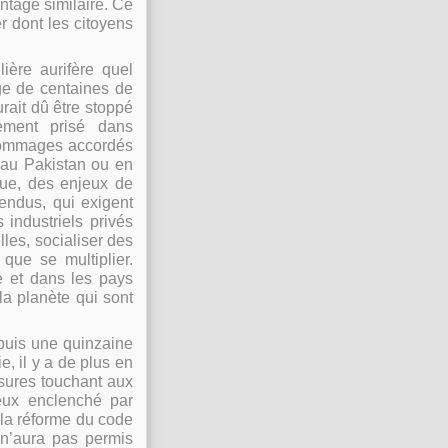
tage similaire. Ce
r dont les citoyens
ière aurifère quel
age de centaines de
urait dû être stoppé
èrement prisé dans
e dommages accordés
 au Pakistan ou en
que, des enjeux de
tendus, qui exigent
 industriels privés
elles, socialiser des
que se multiplier.
e et dans les pays
la planète qui sont
epuis une quinzaine
, il y a de plus en
esures touchant aux
ieux enclenché par
 la réforme du code
 n’aura pas permis