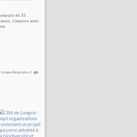
 composé de 33
iques, s’oppose avec
ane
« coups de pouce » !