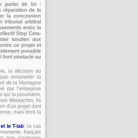
 parler de lui :
n réparation de la
er la concession
tribunal arbitral
issements entre la
llectif Stop Ceta-
tier soutien aux
ntre ce projet et
apidement possible
 font obstacle au
le, la décision du
pas renouveler la
riel de la Montagne
hé par l’entreprise
s qui la possèdent,
xeï Mordachov. Ils
on d’un projet dont
terme, mais dont la
et le T-lab
, ce cas
rnements français
nt trop longtemps