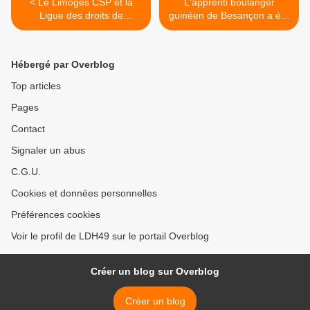
< Le Limoges CSP et la
L'apprenti boulanger
Ligue des droits de
guinéen de Besançon a été
l’Homme, ensemble contre
régularisé, une belle victoire
le racisme
! >
Hébergé par Overblog
Top articles
Pages
Contact
Signaler un abus
C.G.U.
Cookies et données personnelles
Préférences cookies
Voir le profil de LDH49 sur le portail Overblog
Créer un blog sur Overblog
Créer un blog