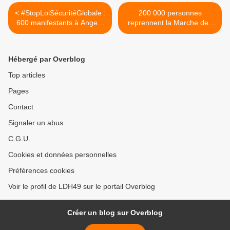
< #StopLoiSécuritéGlobale :
200 000 personnes
600 manifestants à Angers
reprennent la Marche des
ce 16 janvier
libertés >
Hébergé par Overblog
Top articles
Pages
Contact
Signaler un abus
C.G.U.
Cookies et données personnelles
Préférences cookies
Voir le profil de LDH49 sur le portail Overblog
Créer un blog sur Overblog