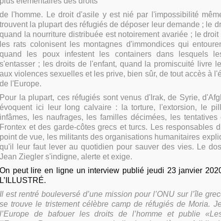
plus élémentaires des droits
de l'homme. Le droit d'asile y est nié par l'impossibilité mê
trouvent la plupart des réfugiés de déposer leur demande ; le dro
quand la nourriture distribuée est notoirement avariée ; le droit
les rats colonisent les montagnes d'immondices qui entourent
quand les poux infestent les containers dans lesquels les
s'entasser ; les droits de l'enfant, quand la promiscuité livre 
aux violences sexuelles et les prive, bien sûr, de tout accès à l
de l'Europe.
Pour la plupart, ces réfugiés sont venus d'Irak, de Syrie, d'Afgh
évoquent ici leur long calvaire : la torture, l'extorsion, le pi
infâmes, les naufrages, les familles décimées, les tentative
Frontex et des garde-côtes grecs et turcs. Les responsables 
point de vue, les militants des organisations humanitaires expli
qu'il leur faut lever au quotidien pour sauver des vies. Le dos
Jean Ziegler s'indigne, alerte et exige.
On peut lire en ligne un interview publié jeudi 23 janvier 2020
L’ILLUSTRÉ.
Il est rentré bouleversé d’une mission pour l’ONU sur l’île gr
se trouve le tristement célèbre camp de réfugiés de Moria. J
l’Europe de bafouer les droits de l’homme et publie «Le