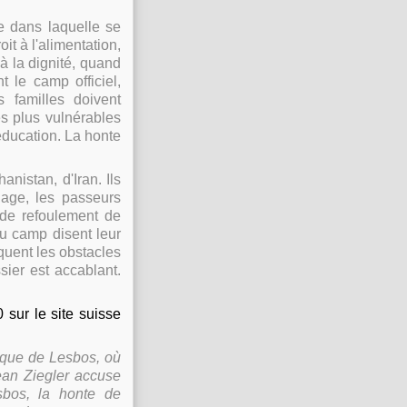
me dans laquelle se
it à l'alimentation,
 à la dignité, quand
 le camp officiel,
 familles doivent
les plus vulnérables
'éducation. La honte
anistan, d'Iran. Ils
llage, les passeurs
s de refoulement de
du camp disent leur
quent les obstacles
sier est accablant.
 sur le site suisse
ecque de Lesbos, où
ean Ziegler accuse
sbos, la honte de