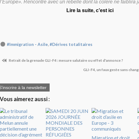
l’Europe». Rencontre avec un rebelle dont la colère ne faiblira 
Lire la suite, c’est ici
,
#Immigration - Asile
#Dérives totalitaires
Retrait de la grenade GLI-F4 : mesure salutaire ou effet d'annonce ?
GLI-F4, un faux geste sans chan
S'inscrire à la newsletter
Vous aimerez aussi :
Migration et droit