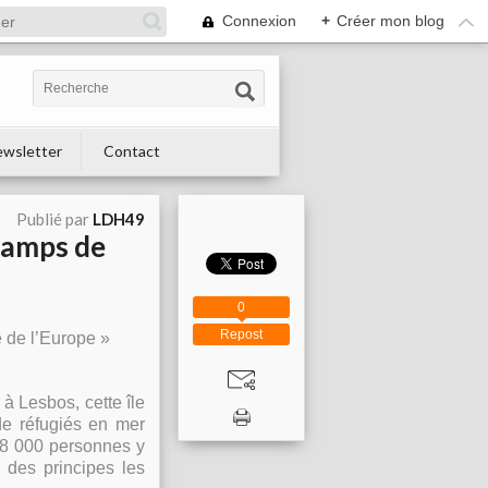
Connexion
+
Créer mon blog
wsletter
Contact
Publié par
LDH49
 camps de
0
Repost
e de l’Europe »
à Lesbos, cette île
de réfugiés en mer
18 000 personnes y
 des principes les