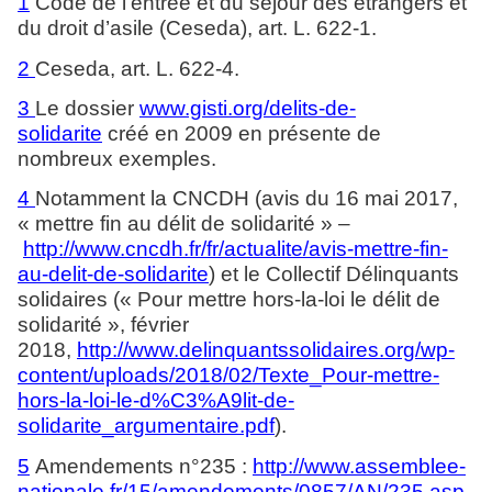
1
Code de l’entrée et du séjour des étrangers et
du droit d’asile (Ceseda), art. L. 622-1.
2
Ceseda, art. L. 622-4.
3
Le dossier
www.gisti.org/delits-de-
solidarite
créé en 2009 en présente de
nombreux exemples.
4
Notamment la CNCDH (avis du 16 mai 2017,
« mettre fin au délit de solidarité » –
http://www.cncdh.fr/fr/actualite/avis-mettre-fin-
au-delit-de-solidarite
) et le Collectif Délinquants
solidaires (« Pour mettre hors-la-loi le délit de
solidarité », février
2018,
http://www.delinquantssolidaires.org/wp-
content/uploads/2018/02/Texte_Pour-mettre-
hors-la-loi-le-d%C3%A9lit-de-
solidarite_argumentaire.pdf
).
5
Amendements n°235 :
http://www.assemblee-
nationale.fr/15/amendements/0857/AN/235.asp