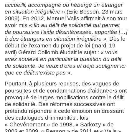
accueilli, accompagné ou hébergé un étranger
en situation irrégulière
» (Eric Besson, 23 mars
2009). En 2012, Manuel Valls affirmait à son tour
avoir mis «
fin au délit de solidarité qui permet
de poursuivre l’aide désintéressée, apportée […]
à des étrangers en situation irrégulière ».
Dès le
début de l’examen du projet de loi (mardi 19
avril) Gérard Collomb éludait le sujet : « v
ous
avez soulevé en particulier la question du délit
de solidarité. Je veux d’ores et déjà souligner ici
que ce délit n’existe pas
».
Pourtant, à plusieurs reprises, des vagues de
⋅
⋅
poursuites et de condamnations d’aidant
e
s ont
provoqué de larges mobilisations contre le délit
de solidarité. Des réformes successives ont
prétendu répondre à cette émotion en dressant
des catalogues d’immunités : lois
« Chevènement » de 1998, « Sarkozy » de
2003 et 2009, « Besson » de 2011 et « Valls »