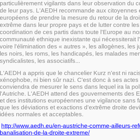
particulièrement vigilants dans leur observation du c
de leur pays. L'AEDH recommande aux citoyennes e
européens de prendre la mesure du retour de la droit
extrême dans leur propre pays et de lutter contre les
coordination de ces partis dans toute l'Europe au n
communauté ethnique inexistante qui nécessiterait l
voire l'élimination des « autres », les allogènes, les j
les noirs, les roms, les handicapés, les malades men
syndicalistes, les associatifs...
L'AEDH a appris que le chancelier Kurz n'est ni racis
xénophobe, ni bien sûr nazi. C'est donc à ses actes 
conviendra de mesurer le sens dans lequel ira la pol
l'Autriche. L'AEDH attend des gouvernements des 
et des institutions européennes une vigilance sans fa
que les déviations et exactions d'extrême droite de
idées normales et acceptables.
http://www.aedh.eu/en-austriche-comme-ailleurs-ref
banalisation-de-la-droite-extreme/