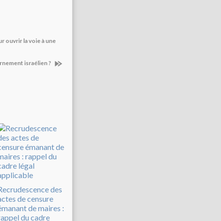
 ouvrir la voie à une
rnement israélien ?
Recrudescence des
actes de censure
émanant de maires :
rappel du cadre