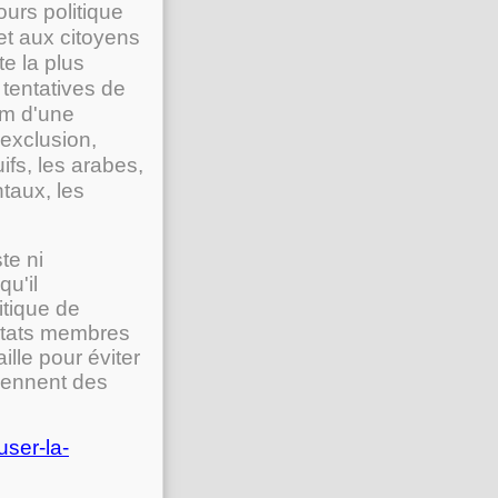
ours politique
t aux citoyens
e la plus
 tentatives de
om d'une
'exclusion,
uifs, les arabes,
taux, les
te ni
qu'il
itique de
Etats membres
ille pour éviter
viennent des
user-la-