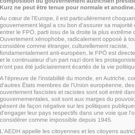
composition du gouvernement autrichien présidé
Kurz ne peut être tenue pour normale et anodine.
Au cœur de l'Europe, il est particulièrement choquan
gouvernement légal a cru bon d'assurer sa majorité 
entrer le FPÖ, parti issu de la droite la plus extrême
Ouvertement xénophobe, radicalement opposé à tout
considère comme étranger, culturellement raciste,
fondamentalement anti-européen, le FPÖ est directem
et le continuateur d'un part nazi dont les protagonist
n'ont pas été judiciairement écartés de la vie politiq
A l'épreuve de l'instabilité du monde, en Autriche,
d'autres États membres de l'Union européenne, des 
ouvertement fascistes et racistes sont soit entré dan
gouvernementales, soit sont aux marges du pouvoir, 
pèsent de façon négative sur les politiques publiques
d'engager leur pays respectifs dans une voie que l'o
considérer comme impossible depuis 1945.
L'AEDH appelle les citoyennes et les citoyens autric