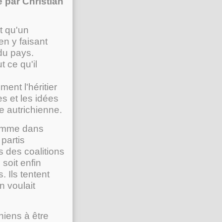
 par Christian
t qu'un
en y faisant
 du pays.
 ce qu'il
ent l'héritier
es et les idées
ue autrichienne.
 comme dans
partis
s des coalitions
soit enfin
. Ils tentent
n voulait
hiens à être