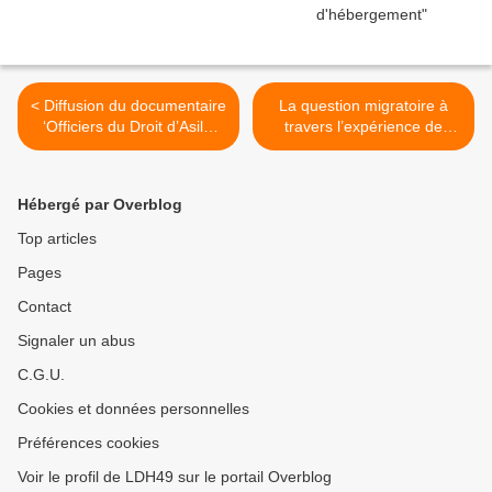
< Diffusion du documentaire
La question migratoire à
‘Officiers du Droit d’Asile’
travers l’expérience de
suivi d’un débat sur Public
GRANDE-SYNTHE >
Sénat
Hébergé par Overblog
Top articles
Pages
Contact
Signaler un abus
C.G.U.
Cookies et données personnelles
Préférences cookies
Voir le profil de LDH49 sur le portail Overblog