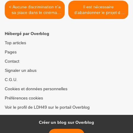
< Aucune discrimination n’a
Il est nécessaire
sa place dans le cinéma,
d’abandonner le projet de
Canal+ comparaitra devant
loi sur la justice criminelle et
la justice pour avoir violé la
le respect des victimes >
loi
Hébergé par Overblog
Top articles
Pages
Contact
Signaler un abus
C.G.U.
Cookies et données personnelles
Préférences cookies
Voir le profil de LDH49 sur le portail Overblog
Créer un blog sur Overblog