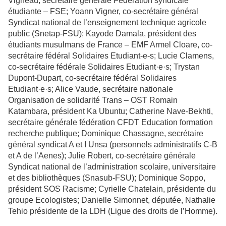
Vigneau, secrétaire générale Fédération syndicale
étudiante – FSE; Yoann Vigner, co-secrétaire général
Syndicat national de l’enseignement technique agricole
public (Snetap-FSU); Kayode Damala, président des
étudiants musulmans de France – EMF Armel Cloare, co-
secrétaire fédéral Solidaires Etudiant-e-s; Lucie Clamens,
co-secrétaire fédérale Solidaires Etudiant·e·s; Trystan
Dupont-Dupart, co-secrétaire fédéral Solidaires
Etudiant·e·s; Alice Vaude, secrétaire nationale
Organisation de solidarité Trans – OST Romain
Katambara, président Ka Ubuntu; Catherine Nave-Bekhti,
secrétaire générale fédération CFDT Education formation
recherche publique; Dominique Chassagne, secrétaire
général syndicat A et I Unsa (personnels administratifs C-B
et A de l’Aenes); Julie Robert, co-secrétaire générale
Syndicat national de l’administration scolaire, universitaire
et des bibliothèques (Snasub-FSU); Dominique Soppo,
président SOS Racisme; Cyrielle Chatelain, présidente du
groupe Ecologistes; Danielle Simonnet, députée, Nathalie
Tehio présidente de la LDH (Ligue des droits de l’Homme).