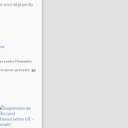
us avez déjà perdu
ons
es contre l’humanité
st toujours présente