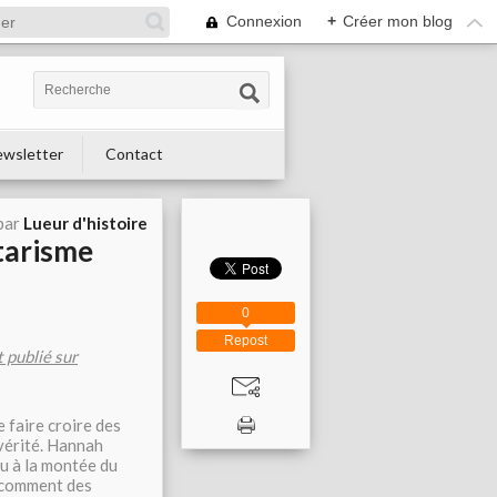
Connexion
+
Créer mon blog
wsletter
Contact
par
Lueur d'histoire
itarisme
0
Repost
 publié sur
e faire croire des
vérité. Hannah
cu à la montée du
e comment des