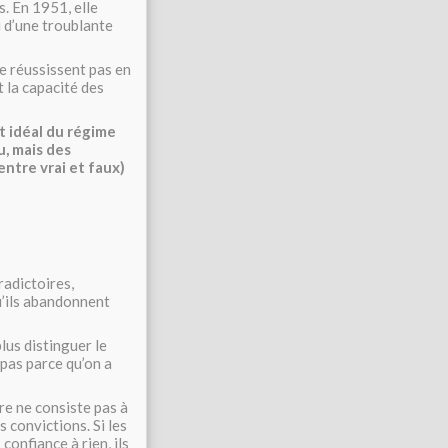
. En 1951, elle
i d’une troublante
ne réussissent pas en
t la capacité des
et idéal du régime
u, mais des
entre vrai et faux)
radictoires,
u’ils abandonnent
lus distinguer le
 pas parce qu’on a
re ne consiste pas à
 convictions. Si les
confiance à rien, ils