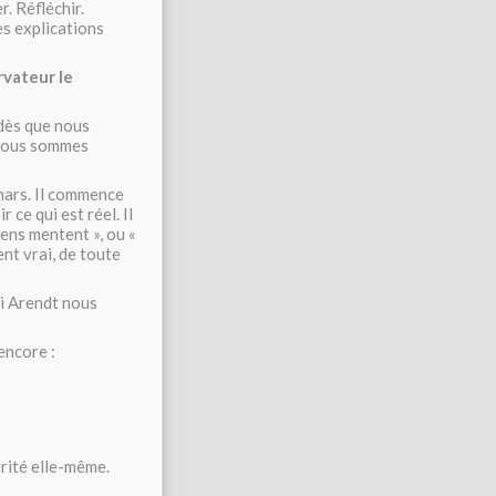
. Réfléchir.
es explications
rvateur le
 dès que nous
 nous sommes
chars. Il commence
ce qui est réel. Il
iens mentent », ou «
ent vrai, de toute
i Arendt nous
encore :
rité elle-même.