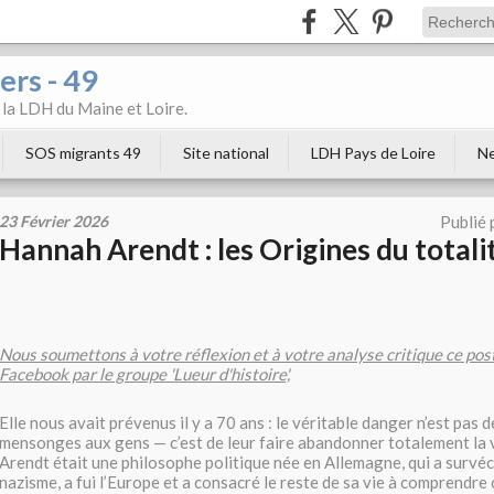
ers - 49
e la LDH du Maine et Loire.
SOS migrants 49
Site national
LDH Pays de Loire
Ne
23 Février 2026
Publié 
Hannah Arendt : les Origines du total
Nous soumettons à votre réflexion et à votre analyse critique ce post
Facebook par le groupe 'Lueur d'histoire',
Elle nous avait prévenus il y a 70 ans : le véritable danger n’est pas d
mensonges aux gens — c’est de leur faire abandonner totalement la 
Arendt était une philosophe politique née en Allemagne, qui a survé
nazisme, a fui l’Europe et a consacré le reste de sa vie à comprendr