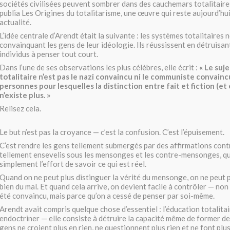
sociétés civilisées peuvent sombrer dans des cauchemars totalitaires
publia Les Origines du totalitarisme, une œuvre qui reste aujourd’hu
actualité.
L’idée centrale d’Arendt était la suivante : les systèmes totalitaires 
convainquant les gens de leur idéologie. Ils réussissent en détruisan
individus à penser tout court.
Dans l’une de ses observations les plus célèbres, elle écrit :
« Le suj
totalitaire n’est pas le nazi convaincu ni le communiste convainc
personnes pour lesquelles la distinction entre fait et fiction (et 
n’existe plus. »
Relisez cela.
Le but n’est pas la croyance — c’est la confusion. C’est l’épuisement.
C’est rendre les gens tellement submergés par des affirmations cont
tellement ensevelis sous les mensonges et les contre-mensonges, q
simplement l’effort de savoir ce qui est réel.
Quand on ne peut plus distinguer la vérité du mensonge, on ne peut p
bien du mal. Et quand cela arrive, on devient facile à contrôler — non
été convaincu, mais parce qu’on a cessé de penser par soi-même.
Arendt avait compris quelque chose d’essentiel : l’éducation totalitai
endoctriner — elle consiste à détruire la capacité même de former des
gens ne croient plus en rien, ne questionnent plus rien et ne font plus 