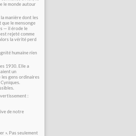
que le monde autour
 la manière dont les
it que le mensonge
 — il érode le
 est rejeté comme
lors la vérité perd
 dignité humaine n’en
es 1930. Elle a
éaient un
 les gens ordinaires
. Cyniques.
sibles.
avertissement :
ive de notre
ser ». Pas seulement