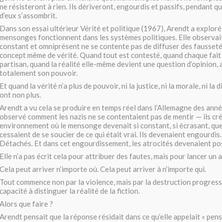
ne résisteront à rien. Ils dériveront, engourdis et passifs, pendant 
d’eux s’assombrit.
Dans son essai ultérieur Vérité et politique (1967), Arendt a exploré
mensonges fonctionnent dans les systèmes politiques. Elle observa
constant et omniprésent ne se contente pas de diffuser des faussetés
concept même de vérité. Quand tout est contesté, quand chaque fait
partisan, quand la réalité elle-même devient une question d’opinion, a
totalement son pouvoir.
Et quand la vérité n’a plus de pouvoir, ni la justice, ni la morale, ni la
ont non plus.
Arendt a vu cela se produire en temps réel dans l’Allemagne des anné
observé comment les nazis ne se contentaient pas de mentir — ils cr
environnement où le mensonge devenait si constant, si écrasant, que
cessaient de se soucier de ce qui était vrai. Ils devenaient engourdis
Détachés. Et dans cet engourdissement, les atrocités devenaient pos
Elle n’a pas écrit cela pour attribuer des fautes, mais pour lancer un 
Cela peut arriver n’importe où. Cela peut arriver à n’importe qui.
Tout commence non par la violence, mais par la destruction progress
capacité à distinguer la réalité de la fiction.
Alors que faire ?
Arendt pensait que la réponse résidait dans ce qu’elle appelait « pen