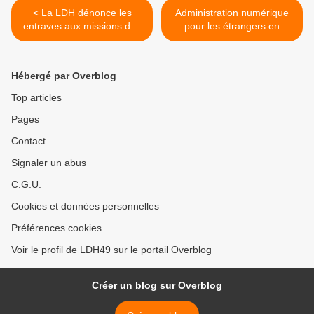
< La LDH dénonce les
Administration numérique
entraves aux missions des
pour les étrangers en
observatrices et
France (Anef) : faire cesser
observateurs indépendants
la machine à fabriquer des
!
sans-papiers >
Hébergé par Overblog
Top articles
Pages
Contact
Signaler un abus
C.G.U.
Cookies et données personnelles
Préférences cookies
Voir le profil de LDH49 sur le portail Overblog
Créer un blog sur Overblog