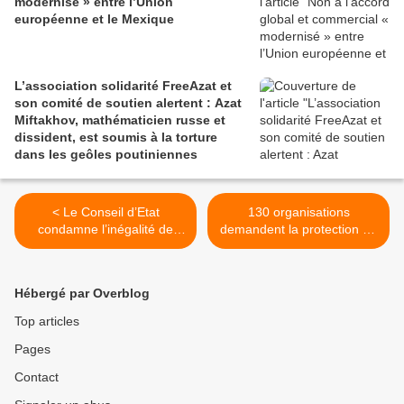
modernisé » entre l’Union
européenne et le Mexique
L’association solidarité FreeAzat et
son comité de soutien alertent : Azat
Miftakhov, mathématicien russe et
dissident, est soumis à la torture
dans les geôles poutiniennes
< Le Conseil d’Etat
130 organisations
condamne l’inégalité de
demandent la protection de
traitement entre
la flottille de la liberté et la
demandeurs d’asile
fin du blocus de Gaza >
concernant la prise en
Hébergé par Overblog
charge de leurs frais de
transport
Top articles
Pages
Contact