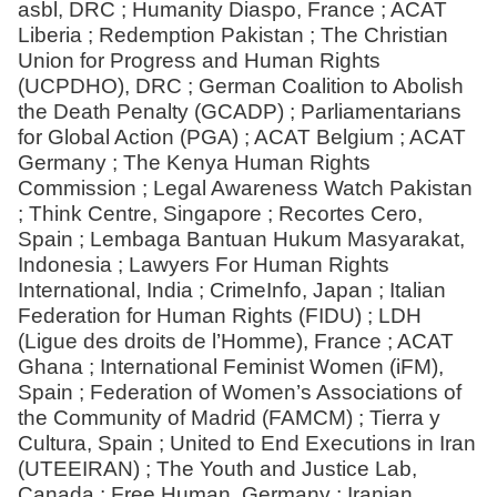
asbl, DRC ; Humanity Diaspo, France ; ACAT
Liberia ; Redemption Pakistan ; The Christian
Union for Progress and Human Rights
(UCPDHO), DRC ; German Coalition to Abolish
the Death Penalty (GCADP) ; Parliamentarians
for Global Action (PGA) ; ACAT Belgium ; ACAT
Germany ; The Kenya Human Rights
Commission ; Legal Awareness Watch Pakistan
; Think Centre, Singapore ; Recortes Cero,
Spain ; Lembaga Bantuan Hukum Masyarakat,
Indonesia ; Lawyers For Human Rights
International, India ; CrimeInfo, Japan ; Italian
Federation for Human Rights (FIDU) ; LDH
(Ligue des droits de l’Homme), France ; ACAT
Ghana ; International Feminist Women (iFM),
Spain ; Federation of Women’s Associations of
the Community of Madrid (FAMCM) ; Tierra y
Cultura, Spain ; United to End Executions in Iran
(UTEEIRAN) ; The Youth and Justice Lab,
Canada ; Free Human, Germany ; Iranian