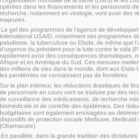
l’Organisation mondiale de la santé (OMS) et les c
opérées dans les financements et les personnels d
recherche, notamment en virologie, vont avoir des 
majeures.
Le gel des programmes de l’agence de développe
international USAID, notamment ses programmes de l
paludisme, la tuberculose ou Ebola, de même que l’a
d’urgence du président pour la lutte contre le sida 
rapidement avoir des conséquences dramatiques, 
Afrique et en Amérique du Sud. Ces mesures mette
des millions de vies dans le monde, dont aux Etats-
les pandémies ne connaissent pas de frontières.
Sur le plan intérieur, les réductions drastiques de f
de personnels en cours vont se traduire par des rec
de surveillance des médicaments, de recherche méd
biomédicale et de contrôle des épidémies. Des rédu
budgétaires sont également
envisagées au détrimen
dispositifs de protection sociale Medicare, Medicaid
(Obamacare).
En parallèle, dans la grande tradition des dictatures