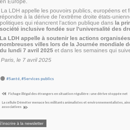
en Europe.
La LDH appelle les pouvoirs publics, européens et f
répondre à la dérive de l’extrême droite états-unien
politiques qui réancrent l’action publique dans
la pr
société inclusive fondée sur l’universalité des dr
La LDH appelle à soutenir les actions organisée
nombreuses villes lors de la Journée mondiale d
du lundi 7 avril 2025
et dans les semaines qui suive
Paris, le 7 avril 2025
,
#Santé
#Services publics
Fichage illégal des étrangers en situation régulière : une dérive stoppée net
La cellule Déméter menace les militants animalistes et environnementalistes, ainsi
associatives
S'inscrire à la newsletter