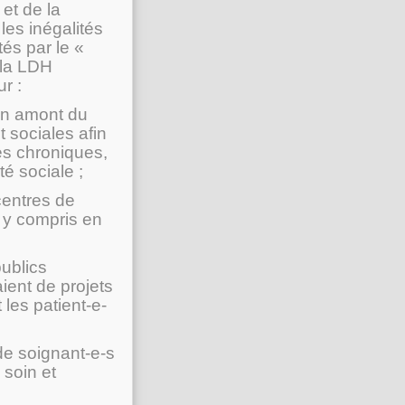
et de la
 les inégalités
tés par le «
 la LDH
r :
 en amont du
 sociales afin
es chroniques,
é sociale ;
 centres de
, y compris en
publics
aient de projets
les patient-e-
de soignant-e-s
 soin et