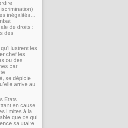
erdire
iscrimination)
les inégalités…
ombat
ale de droits :
ts des
qu’illustrent les
er chef les
es ou des
mes par
ute
té, se déploie
’elle arrive au
s Etats
ttant en cause
es limites à la
sable que ce qui
ence salutaire