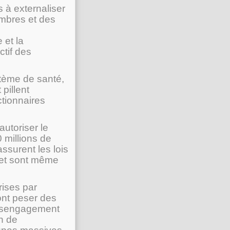
s à externaliser
ambres et des
 et la
ctif des
ystème de santé,
pillent
ctionnaires
utoriser le
 millions de
ssurent les lois
 et sont même
rises par
ont peser des
désengagement
en de