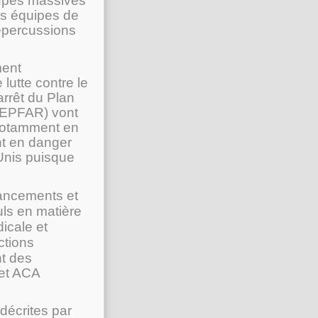
oupes massives
es équipes de
répercussions
ment
utte contre le
rrêt du Plan
(PEPFAR) vont
notamment en
nt en danger
Unis puisque
inancements et
uls en matière
icale et
ctions
t des
 et ACA
 décrites par