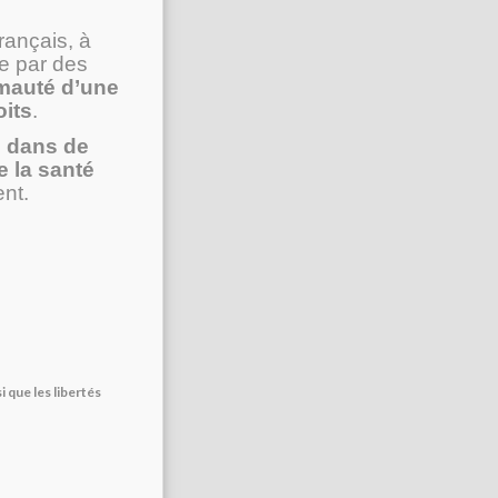
rançais, à
ne par des
imauté d’une
oits
.
s dans de
e la santé
nt.
 que les libertés