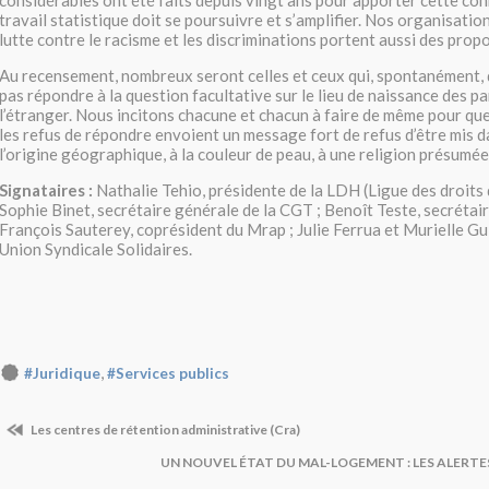
considérables ont été faits depuis vingt ans pour apporter cette co
travail statistique doit se poursuivre et s’amplifier. Nos organisati
lutte contre le racisme et les discriminations portent aussi des propo
Au recensement, nombreux seront celles et ceux qui, spontanément, 
pas répondre à la question facultative sur le lieu de naissance des p
l’étranger. Nous incitons chacune et chacun à faire de même pour que
les refus de répondre envoient un message fort de refus d’être mis d
l’origine géographique, à la couleur de peau, à une religion présumée
Signataires :
Nathalie Tehio, présidente de la LDH (Ligue des droits
Sophie Binet, secrétaire générale de la CGT ; Benoît Teste, secrétai
François Sauterey, coprésident du Mrap ; Julie Ferrua et Murielle Gu
Union Syndicale Solidaires.
,
#Juridique
#Services publics
Les centres de rétention administrative (Cra)
UN NOUVEL ÉTAT DU MAL-LOGEMENT : LES ALERTE