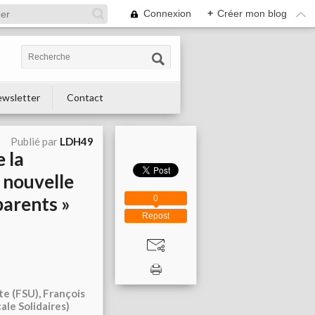
Connexion
+
Créer mon blog
wsletter
Contact
Publié par
LDH49
 la
a nouvelle
parents »
0
Repost
e (FSU), François
ale Solidaires)