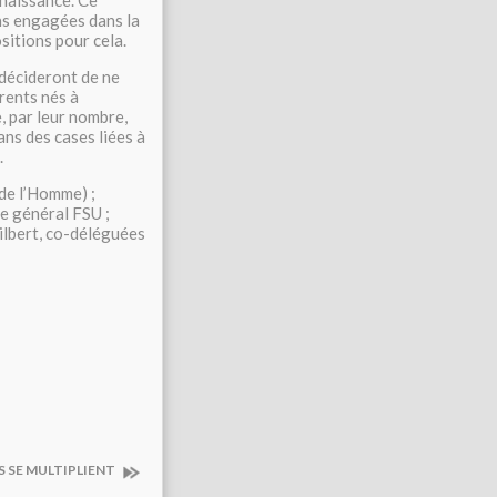
nnaissance. Ce
ons engagées dans la
sitions pour cela.
décideront de ne
arents nés à
, par leur nombre,
ans des cases liées à
.
 de l’Homme) ;
re général FSU ;
ilbert, co-déléguées
S SE MULTIPLIENT