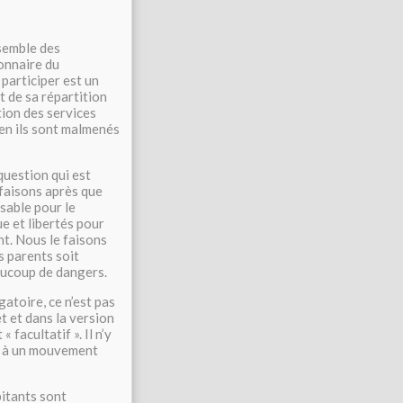
semble des
onnaire du
participer est un
t de sa répartition
ion des services
en ils sont malmenés
question qui est
 faisons après que
sable pour le
e et libertés pour
nt. Nous le faisons
s parents soit
eaucoup de dangers.
atoire, ce n’est pas
t et dans la version
 facultatif ». Il n’y
nt à un mouvement
itants sont