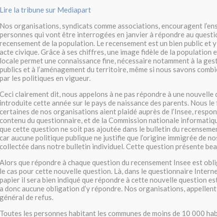
Lire la tribune sur Mediapart
Nos organisations, syndicats comme associations, encouragent l’en
personnes qui vont être interrogées en janvier à répondre au questi
recensement de la population. Le recensement est un bien public et y 
acte civique. Grâce à ses chiffres, une image fidèle de la population e
locale permet une connaissance fine, nécessaire notamment à la gest
publics et à l’aménagement du territoire, même si nous savons combi
par les politiques en vigueur.
Ceci clairement dit, nous appelons à ne pas répondre à une nouvelle 
introduite cette année sur le pays de naissance des parents. Nous le
certaines de nos organisations aient plaidé auprès de l’Insee, respon
contenu du questionnaire, et de la Commission nationale informatiqu
que cette question ne soit pas ajoutée dans le bulletin du recenseme
car aucune politique publique ne justifie que l’origine immigrée de no
collectée dans notre bulletin individuel. Cette question présente b
Alors que répondre à chaque question du recensement Insee est oblig
le cas pour cette nouvelle question. Là, dans le questionnaire Interne
papier il sera bien indiqué que répondre à cette nouvelle question est «
a donc aucune obligation d’y répondre. Nos organisations, appelle
général de refus.
Toutes les personnes habitant les communes de moins de 10 000 hab