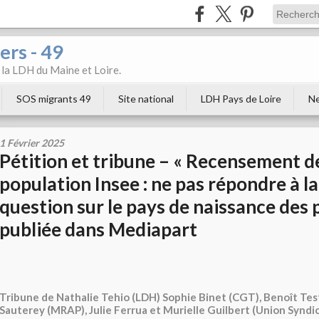
ers - 49
e la LDH du Maine et Loire.
SOS migrants 49
Site national
LDH Pays de Loire
Ne
1 Février 2025
Pétition et tribune – « Recensement de
population Insee : ne pas répondre à l
question sur le pays de naissance des 
publiée dans Mediapart
Tribune de Nathalie Tehio (LDH) Sophie Binet (CGT), Benoît Test
Sauterey (MRAP), Julie Ferrua et Murielle Guilbert (Union Syndic