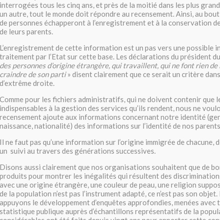
interrogées tous les cinq ans, et près de la moitié dans les plus gra
un autre, tout le monde doit répondre au recensement. Ainsi, au bout
de personnes échapperont à l’enregistrement et à la conservation de
de leurs parents.
L’enregistrement de cette information est un pas vers une possible i
traitement par l’Etat sur cette base. Les déclarations du président d
des personnes d’origine étrangère, qui travaillent, qui ne font rien de 
craindre de son parti
» disent clairement que ce serait un critère dans
d’extrême droite.
Comme pour les fichiers administratifs, qui ne doivent contenir que 
indispensables à la gestion des services qu’ils rendent, nous ne voul
recensement ajoute aux informations concernant notre identité (genr
naissance, nationalité) des informations sur l’identité de nos parents
Il ne faut pas qu’une information sur l’origine immigrée de chacune, 
un suivi au travers des générations successives.
Disons aussi clairement que nos organisations souhaitent que de bo
produits pour montrer les inégalités qui résultent des discrimination
avec une origine étrangère, une couleur de peau, une religion supp
de la population n’est pas l’instrument adapté, ce n’est pas son objet.
appuyons le développement d’enquêtes approfondies, menées avec to
statistique publique auprès d’échantillons représentatifs de la popu