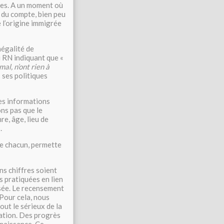
ndes. A un moment où
 du compte, bien peu
 l’origine immigrée
négalité de
u RN indiquant que «
mal, n’ont rien à
 ses politiques
les informations
ons pas que le
e, âge, lieu de
.
de chacun, permette
ns chiffres soient
s pratiquées en lien
osée. Le recensement
 Pour cela, nous
ut le sérieux de la
lation. Des progrès