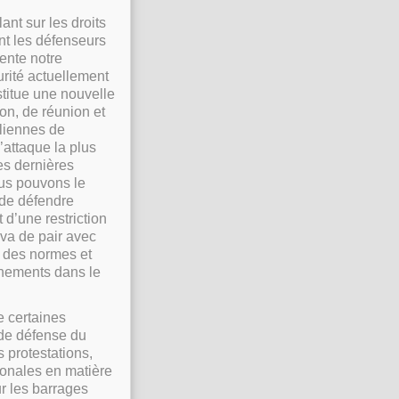
ant sur les droits
nt les défenseurs
ente notre
urité actuellement
stitue une nouvelle
ion, de réunion et
aliennes de
’attaque la plus
es dernières
ous pouvons le
t de défendre
 d’une restriction
 va de pair avec
n, des normes et
rnements dans le
e certaines
 de défense du
 protestations,
ionales en matière
ur les barrages