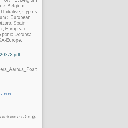
 ; UNITE, Belgium
ine, Belgium ;
Initiative, Cyprus
gium ; European
izara, Spain ;
um ; European
e per la Defensa
LGA-Europe,
120378.pdf
rs_Aarhus_Positi
ntières
t ouvrir une enquête