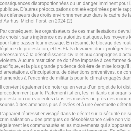
conséquences disproportionnées ou un danger imminent pour la
publique. D’autres préoccupations ont été exprimées par le rapp
les défenseurs des droits environnementaux dans le cadre de l
d’Aarhus, Michel Forst, en 2024.(2)
Par conséquent, les organisateurs de ces manifestations devraien
de choisir, sans ingérence des autorités étatiques, les moyens l
pour faire passer leur message. En résumé, le blocage des rout
légitime de protestation, et les États devraient donc protéger l
nécessaires à la désobéissance civile et aux campagnes d’acti
violente. Aucune restriction ne doit être imposée à ces formes d
pacifique, et la plus grande prudence doit être de mise lorsqu’il 
d’arrestations, d’inculpations, de détentions préventives, de c
d’amendes à l’encontre de militants pour le climat engagés dans
Il convient également de noter qu’en vertu d’un projet de loi dis
précédemment par le Parlement italien, les militants qui organi
protestation non violentes dans les musées ou près des monum
soumis à des amendes plus élevées et à une éventuelle détenti
L’appareil répressif envisagé dans le décret sur la sécurité ne se
criminalisation » des pratiques de désobéissance civile non vio
également les communautés et les mouvements qui s’opposent