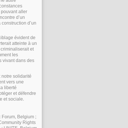
une autre
irconstances
 pouvant aller
encontre d’un
a construction d’un
iblage évident de
erait atteinte à un
criminaliserait et
mment les
s vivant dans des
notre solidarité
ent vers une
a liberté
rotéger et défendre
e et sociale.
c Forum, Belgium ;
 Community Rights