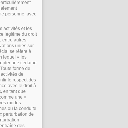
articulièrement
également
une personne, avec
 activités et les
e légitime du droit
, entre autres,
Nations unies sur
écial se réfère à
n lequel « les
epter une certaine
. Toute forme de
 activités de
ntir le respect des
nce avec le droit à
s, en tant que
s comme une «
utres modes
nnes ou la conduite
« perturbation de
rturbation
’entraîne des