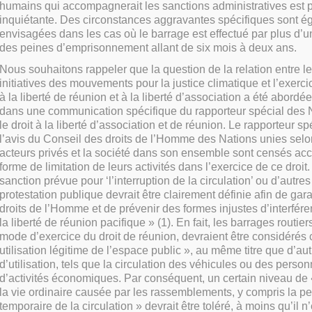
humains qui accompagnerait les sanctions administratives est p
inquiétante. Des circonstances aggravantes spécifiques sont 
envisagées dans les cas où le barrage est effectué par plus d’
des peines d’emprisonnement allant de six mois à deux ans.
Nous souhaitons rappeler que la question de la relation entre les
initiatives des mouvements pour la justice climatique et l’exercic
à la liberté de réunion et à la liberté d’association a été abordée
dans une communication spécifique du rapporteur spécial des 
le droit à la liberté d’association et de réunion. Le rapporteur sp
l’avis du Conseil des droits de l’Homme des Nations unies selo
acteurs privés et la société dans son ensemble sont censés acc
forme de limitation de leurs activités dans l’exercice de ce droit
sanction prévue pour ‘l’interruption de la circulation’ ou d’autres
protestation publique devrait être clairement définie afin de gara
droits de l’Homme et de prévenir des formes
injustes d’interfére
la liberté de réunion pacifique » (1). En fait, les barrages routier
mode d’exercice du droit de réunion, devraient être considéré
utilisation légitime de l’espace public », au même titre que d’a
d’utilisation, tels que la circulation des véhicules ou des perso
d’activités économiques. Par conséquent, un certain niveau de 
la vie ordinaire causée par les rassemblements, y compris la pe
temporaire de la circulation » devrait être toléré, à moins qu’il n