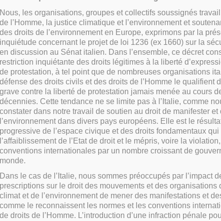
Nous, les organisations, groupes et collectifs soussignés travaill
de l’Homme, la justice climatique et l’environnement et soutena
des droits de l’environnement en Europe, exprimons par la prés
inquiétude concernant le projet de loi 1236 (ex 1660) sur la séc
en discussion au Sénat italien. Dans l’ensemble, ce décret con
restriction inquiétante des droits légitimes à la liberté d’express
de protestation, à tel point que de nombreuses organisations it
défense des droits civils et des droits de l’Homme le qualifient d
grave contre la liberté de protestation jamais menée au cours d
décennies. Cette tendance ne se limite pas à l’Italie, comme n
constater dans notre travail de soutien au droit de manifester e
l’environnement dans divers pays européens. Elle est le résultat
progressive de l’espace civique et des droits fondamentaux qui
l’affaiblissement de l’Etat de droit et le mépris, voire la violatio
conventions internationales par un nombre croissant de gouve
monde.
Dans le cas de l’Italie, nous sommes préoccupés par l’impact d
prescriptions sur le droit des mouvements et des organisations
climat et de l’environnement de mener des manifestations et des
comme le reconnaissent les normes et les conventions internat
de droits de l’Homme. L’introduction d’une infraction pénale po