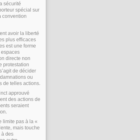
 sécurité
orteur spécial sur
a convention
t avoir la liberté
es plus efficaces
es est une forme
es espaces
on directe non
e protestation
s’agit de décider
ondamnations ou
 de telles actions.
tinct approuvé
sent des actions de
ents seraient
on.
 limite pas à la «
lente, mais touche
 à des