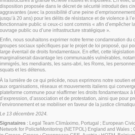
infrastructures à grande échelle inutiles et imposées. En effet, 
disposition proposée dans le décret de sécurité introduit des c
aggravantes (avec la possibilité d’une peine d’emprisonnement
jusqu’à 20 ans) pour les délits de résistance et de violence à l’
fonctionnaire public si ceux-ci sont commis « afin d’empêcher l
ouvrage public ou d’une infrastructure stratégique ».
Enfin, nous souhaitons exprimer notre ferme condamnation du c
groupes sociaux spécifiques par le projet de loi proposé, qui port
large
éventail de droits fondamentaux. En effet, cette législation 
marginaliserait davantage les communautés vulnérables, nota
immigrés, les mendiants, les sans-abri, les Roms, les personne
squats et les détenus.
À la lumière de ce qui précède, nous exprimons notre soutien et 
aux organisations, réseaux et mouvements italiens qui converg
plateforme commune pour réaffirmer les droits fondamentaux à l
d’expression, d’association et de protestation, ainsi que pour p
l’environnement et se mobiliser en faveur de la justice climatiqu
Le 13 décembre 2024.
Signataires
: Legal Team Climàximo, Portugal ; European Civi
Network for PolicteMonitoring (NETPOL) England and Wales ;