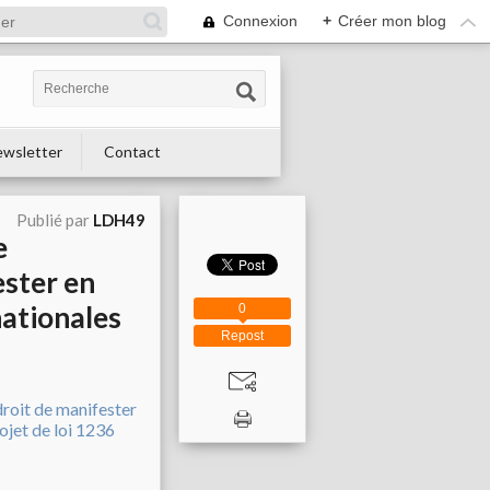
Connexion
+
Créer mon blog
wsletter
Contact
Publié par
LDH49
e
ester en
nationales
0
Repost