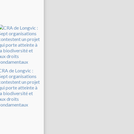
CRA de Longvic :
Sept organisations
contestent un projet
qui porte atteinte à
la biodiversité et
aux droits
fondamentaux