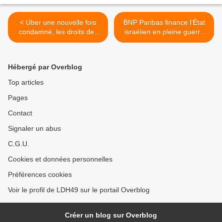
< Uber une nouvelle fois
BNP Paribas finance l’État
condamné, les droits des
israélien en pleine guerre
travailleurs reconnus !
contre la population civile
de Gaza et dans le contexte
d’une colonisation « priorité
Hébergé par Overblog
nationale » en Cisjordanie
occupée >
Top articles
Pages
Contact
Signaler un abus
C.G.U.
Cookies et données personnelles
Préférences cookies
Voir le profil de LDH49 sur le portail Overblog
Créer un blog sur Overblog