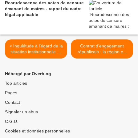
Recrudescence des actes de censure
émanant de maires : rappel du cadre
légal applicable
< Inquiétude à l’égard de la
Contrat d’engagement
situation institutionnelle de
républicain : la région est
la France.
incompétente pour ajouter
des conditions non prévues
par le décret du 31
Hébergé par Overblog
décembre 2021 >
Top articles
Pages
Contact
Signaler un abus
C.G.U.
Cookies et données personnelles