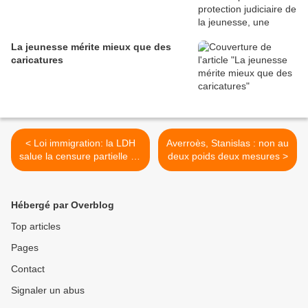
La jeunesse mérite mieux que des
caricatures
< Loi immigration: la LDH
Averroès, Stanislas : non au
salue la censure partielle de
deux poids deux mesures >
la loi mais continuera sa
bataille
Hébergé par Overblog
Top articles
Pages
Contact
Signaler un abus