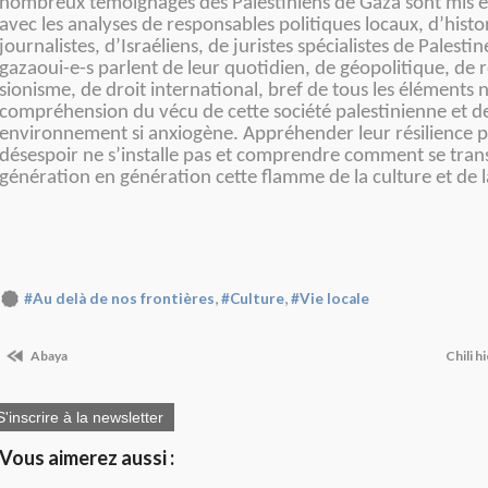
nombreux témoignages des Palestiniens de Gaza sont mis e
avec les analyses de responsables politiques locaux, d’histo
journalistes, d’Israéliens, de juristes spécialistes de Palestin
gazaoui-e-s parlent de leur quotidien, de géopolitique, de r
sionisme, de droit international, bref de tous les éléments n
compréhension du vécu de cette société palestinienne et d
environnement si anxiogène. Appréhender leur résilience p
désespoir ne s’installe pas et comprendre comment se tra
génération en génération cette flamme de la culture et de l
,
,
#Au delà de nos frontières
#Culture
#Vie locale
Abaya
Chili h
S'inscrire à la newsletter
Vous aimerez aussi :