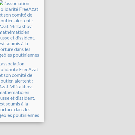
L’association
solidarité FreeAzat
et son comité de
soutien alertent :
Azat Miftakhov,
mathématicien
russe et dissident,
est soumis à la
torture dans les
geôles poutiniennes