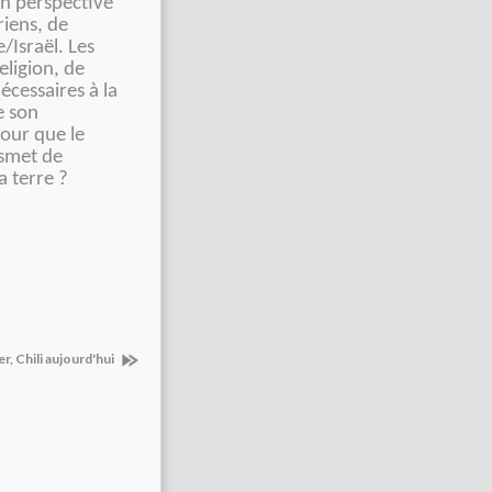
n perspective
riens, de
e/Israël. Les
eligion, de
écessaires à la
e son
our que le
nsmet de
a terre ?
ier, Chili aujourd'hui