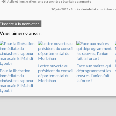
Asile et immigration : une surenchère sécuritaire alarmante
20 juin 2023 - Soirée ciné-débat aux cinémas
S'inscrire à la newsletter
Vous aimerez aussi :
Lettre ouverte au
Face aux maires qui
Pour la libération
président du conseil
déprogramment les
immédiate du
départemental du
œuvres, l’union fait
cinéaste et rappeur
Morbihan
la force !
marocain El Mahdi
Lyoubi