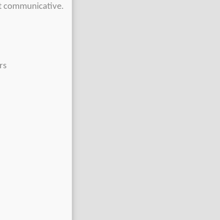
t communicative.
.
rs