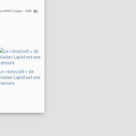
 les 400 Coups – 20h
Le « boycott » de
Nadav Lapid est une
censure