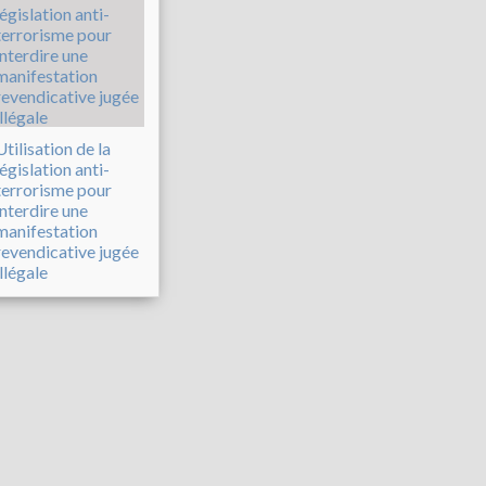
Utilisation de la
législation anti-
terrorisme pour
interdire une
manifestation
revendicative jugée
illégale