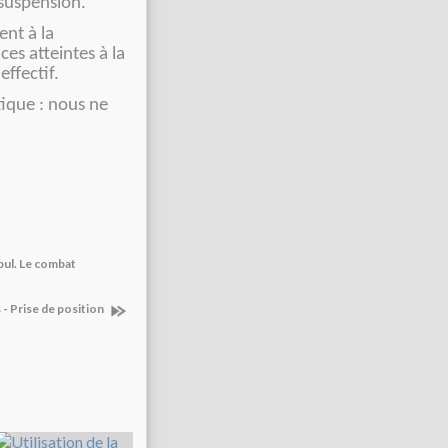
 suspension.
ent à la
es atteintes à la
effectif.
ique : nous ne
nbul. Le combat
- Prise de position