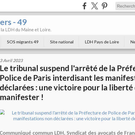
ers - 49
e la LDH du Maine et Loire.
SOS migrants 49
Site national
LDH Pays de Loire
Ne
3 Avril 2023
Le tribunal suspend l'arrêté de la Pré
Police de Paris interdisant les manife
déclarées : une victoire pour la liberté
manifester !
Communiqué commun LDH, Syndicat des avocats de France