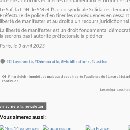
atteinte aux droits et libertés fondamentaux et ordonne sa
Le Saf, la LDH, le SM et l'Union syndicale Solidaires demand
Préfecture de police d'en tirer les conséquences en cessant c
liberté de manifester et au droit à un recours juridictionnel 
La liberté de manifester est un droit fondamental démocrat
laisserons pas l’autorité préfectorale la piétiner !
Paris, le 3 avril 2023
,
,
,
#Citoyenneté
#Démocratie
#Mobilisations
#Justice
Pinar Selek - Inquiétude mais aussi espoir après l’audience du 31 mars à Ista
continue !
Les méga-bassines 
S'inscrire à la newsletter
Vous aimerez aussi :