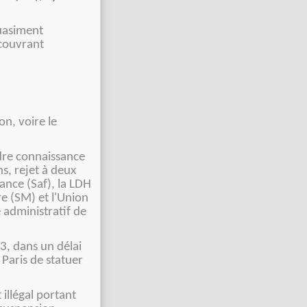
quasiment
 couvrant
on, voire le
ndre connaissance
ns, rejet à deux
rance (Saf), la LDH
re (SM) et l'Union
e administratif de
23, dans un délai
 Paris de statuer
illégal portant