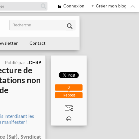
Connexion
+
Créer mon blog
wsletter
Contact
Publié par
LDH49
fecture de
stations non
 de
0
Repost
 (Saf), Syndicat