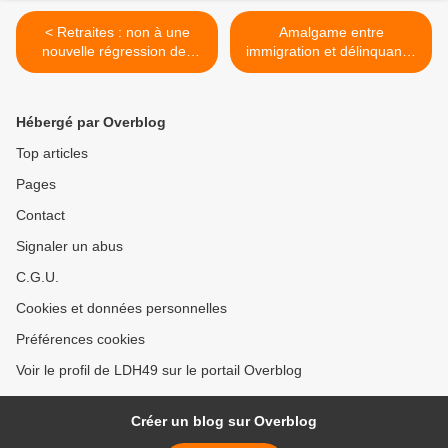
< Retraites : non à une
Amalgame entre
nouvelle régression des
immigration et délinquance
droits sociaux - 23/03/2023
: Eric Zemmour poursuivi >
- Se mobiliser – Manifester
Hébergé par Overblog
Top articles
Pages
Contact
Signaler un abus
C.G.U.
Cookies et données personnelles
Préférences cookies
Voir le profil de LDH49 sur le portail Overblog
Créer un blog sur Overblog