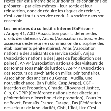
l’extérieur est à même de leur donner les conditions de
préparer – par elles-mêmes – leur sortie et leur
réinsertion, donc de réduire les risques de récidive,
c’est avant tout un service rendu à la société dans son
ensemble.
Les membres du collectif « InternetEnPrison »
:
Arapej 41, A3D (Association pour la défense des
droits des détenus), Anaec (Association nationale des
assesseurs extérieurs en commission de discipline des
établissements pénitentiaires), Anas (Association
nationale des assistants de service social), Anjap
(Association nationale des juges de l’application des
peines), ANVP (Association nationale des visiteurs de
personnes sous main de justice), ASPMP (Association
des secteurs de psychiatrie en milieu pénitentiaire),
Association des anciens du Genepi, Auxilia, une
nouvelle chance, Ban Public, Casp Arapej, CGT –
Insertion et Probation, Cimade, Citoyens et Justice,
Clip, CNDPIP (Conférence nationale des directeurs
pénitentiaires d’insertion et de probation), Courrier
de Bovet, Emmaüs-France, Farapej, Fas (Fédération
des acteurs de la solidarité), Gisti, L’Îlot, Lire C’est