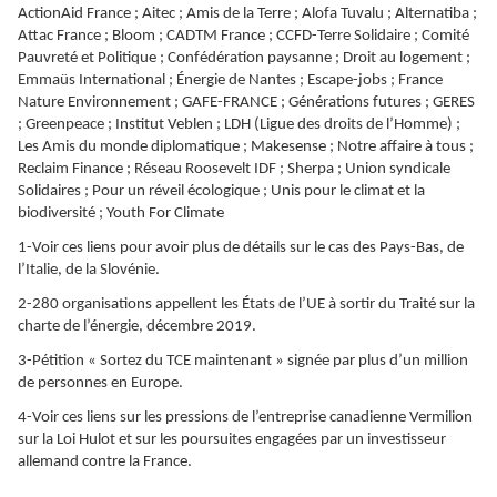
ActionAid France ; Aitec ; Amis de la Terre ; Alofa Tuvalu ; Alternatiba ;
Attac France ; Bloom ; CADTM France ; CCFD-Terre Solidaire ; Comité
Pauvreté et Politique ; Confédération paysanne ; Droit au logement ;
Emmaüs International ; Énergie de Nantes ; Escape-jobs ; France
Nature Environnement ; GAFE-FRANCE ; Générations futures ; GERES
; Greenpeace ; Institut Veblen ; LDH (Ligue des droits de l’Homme) ;
Les Amis du monde diplomatique ; Makesense ; Notre affaire à tous ;
Reclaim Finance ; Réseau Roosevelt IDF ; Sherpa ; Union syndicale
Solidaires ; Pour un réveil écologique ; Unis pour le climat et la
biodiversité ; Youth For Climate
1-Voir ces liens pour avoir plus de détails sur le cas des Pays-Bas, de
l’Italie, de la Slovénie.
2-280 organisations appellent les États de l’UE à sortir du Traité sur la
charte de l’énergie, décembre 2019.
3-Pétition « Sortez du TCE maintenant » signée par plus d’un million
de personnes en Europe.
4-Voir ces liens sur les pressions de l’entreprise canadienne Vermilion
sur la Loi Hulot et sur les poursuites engagées par un investisseur
allemand contre la France.